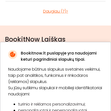
Daugiau (7)>
BookitNow Laiškas
Bookitnow.lt puslapyje yra naudojami
keturi pagrindiniai slapukų tipai.
Naudojame būtinus slapukus svetainės veikimui,
* Susipažinau su
privatumo politika
taip pat analitikos, funkcinius ir rinkodaros
(reklamos) slapukus.
Su jūsų sutikimu slapukai ir mobilieji identifikatoriai
Prenumeruoti
naudojami:
turinio ir reklamos personalizavimui;
personalizuotai ir nepersonalizuotai