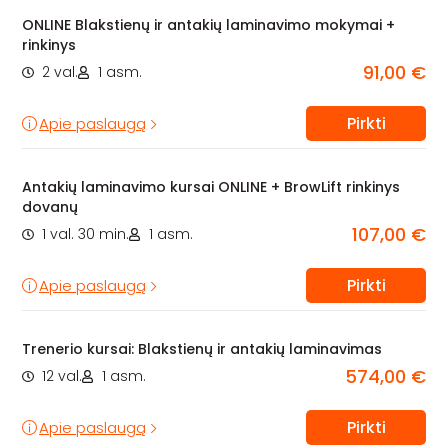
ONLINE Blakstienų ir antakių laminavimo mokymai +
rinkinys
91,00 €
2 val.
1 asm.
Pirkti
Apie paslaugą
Antakių laminavimo kursai ONLINE + BrowLift rinkinys
dovanų
107,00 €
1 val. 30 min.
1 asm.
Pirkti
Apie paslaugą
Trenerio kursai: Blakstienų ir antakių laminavimas
574,00 €
12 val.
1 asm.
Pirkti
Apie paslaugą