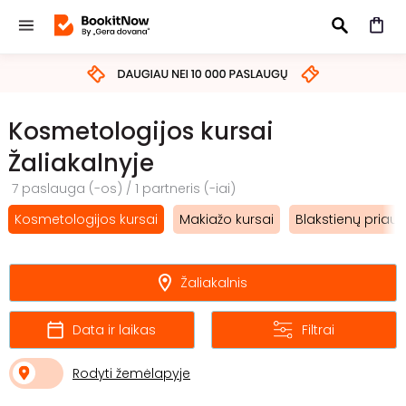
IEŠKOTI
Kosmetologijos kursai
Žaliakalnyje
7 paslauga (-os) / 1 partneris (-iai)
Kosmetologijos kursai
Makiažo kursai
Blakstienų priau
Žaliakalnis
Data ir laikas
Filtrai
Rodyti žemėlapyje