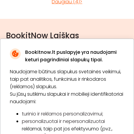
Daugiau (4)>
BookitNow Laiškas
Bookitnow.lt puslapyje yra naudojami
keturi pagrindiniai slapukų tipai.
Naudojame būtinus slapukus svetainės veikimui,
* Susipažinau su
privatumo politika
taip pat analitikos, funkcinius ir rinkodaros
(reklamos) slapukus.
Su jūsų sutikimu slapukai ir mobilieji identifikatoriai
Prenumeruoti
naudojami:
turinio ir reklamos personalizavimui;
personalizuotai ir nepersonalizuotai
Apie „BookitNow“
reklamai, taip pat jos efektyvumo (pvz.,