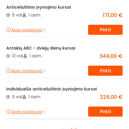
Anticeliulitinio įvyniojimo kursai
171,00 €
5 val.
1 asm.
Pirkti
Apie paslaugą
Antakių ABC - dviejų dienų kursai
344,00 €
12 val.
1 asm.
Pirkti
Apie paslaugą
Individualūs anticeliulitinio įvyniojimo kursai
229,00 €
5 val.
1 asm.
Pirkti
Apie paslaugą