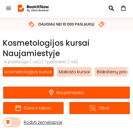
IEŠKOTI
Kosmetologijos kursai
Naujamiestyje
4 paslauga (-os) / 1 partneris (-iai)
Kosmetologijos kursai
Makiažo kursai
Blakstienų priau
Naujamiestis
Data ir laikas
Filtrai
Rodyti žemėlapyje