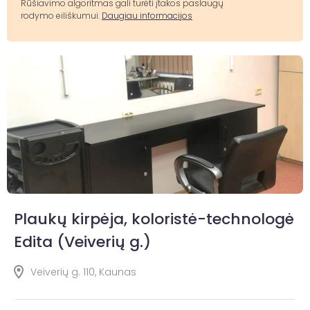
Rūšiavimo algoritmas gali turėti įtakos paslaugų
rodymo eiliškumui.
Daugiau informacijos
Plaukų kirpėja, koloristė-technologė
Edita (Veiverių g.)
Veiverių g. 110, Kaunas