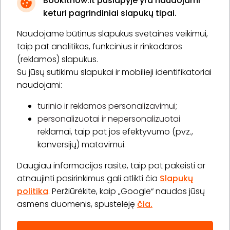
Bookitnow.lt puslapyje yra naudojami
keturi pagrindiniai slapukų tipai.
Naudojame būtinus slapukus svetainės veikimui,
* Susipažinau su
privatumo politika
taip pat analitikos, funkcinius ir rinkodaros
(reklamos) slapukus.
Su jūsų sutikimu slapukai ir mobilieji identifikatoriai
Prenumeruoti
naudojami:
turinio ir reklamos personalizavimui;
personalizuotai ir nepersonalizuotai
Apie „BookitNow“
reklamai, taip pat jos efektyvumo (pvz.,
konversijų) matavimui.
Informacija
Daugiau informacijos rasite, taip pat pakeisti ar
„GERA DOVANA“ GRUPĖ
atnaujinti pasirinkimus gali atlikti čia
Slapukų
politika
. Peržiūrėkite, kaip „Google“ naudos jūsų
asmens duomenis, spustelėję
čia.