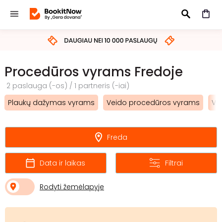
IEŠKOTI
Procedūros vyrams Fredoje
2 paslauga (-os) / 1 partneris (-iai)
Plaukų dažymas vyrams
Veido procedūros vyrams
Vy
Freda
Data ir laikas
Filtrai
Rodyti žemėlapyje