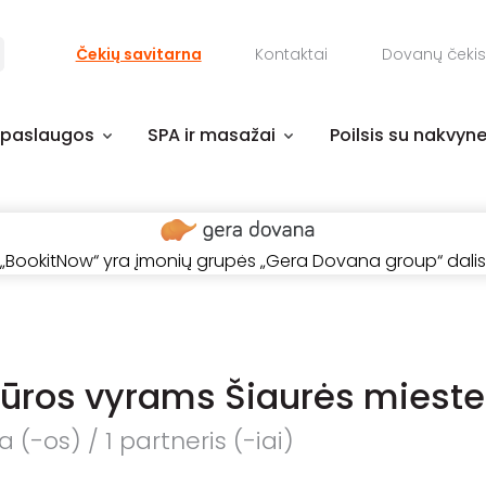
Čekių savitarna
Kontaktai
Dovanų čekis
 paslaugos
SPA ir masažai
Poilsis su nakvyn
„BookitNow“ yra įmonių grupės „Gera Dovana group“ dalis
ūros vyrams Šiaurės mieste
 (-os) / 1 partneris (-iai)