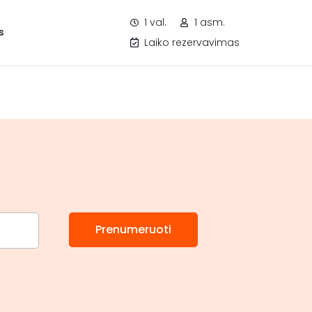
1 val.
1 asm.
s
Laiko rezervavimas
Prenumeruoti