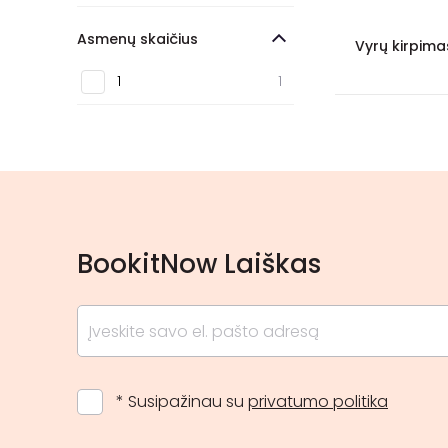
Žvėrynas
2
Asmenų skaičius
Vyrų kirpima
Markučiai
1
1
1
Šiaurės miestelis
1
Kaunas
56
Šiauliai
12
Klaipėda
9
Jonava
5
BookitNow Laiškas
Panevėžys
4
Palanga
4
* Susipažinau su
privatumo politika