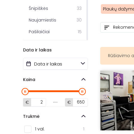
Šnipiškės
33
Plaukų dažym
Naujamiestis
30
Pašilaičiai
15
Fabijoniškės
9
Data ir laikas
Baltupiai
6
Rūšiavimo a
Centras
4
Žirmūnai
3
Kaina
Bajorai
2
Rasos
2
€
€
Šeškinė
2
Trukmė
Užupis
2
1 val.
1