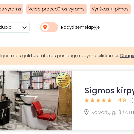
as vyrams
Veido procedūros vyrams
Vyriškas kirpimas
Rodyti žemėlapyje
Rekomenduojami
lgoritmas gali turėti įtakos paslaugų rodymo eiliškumui.
Daugi
Sigmos kirp
4.9
(
Kalvarijų g. 131/P. L