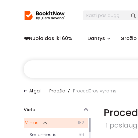
❤️️Nuolaidos iki 60%
Dantys
Grožio
Atgal
Pradžia
Procedūros vyrams
Proced
Vieta
Vilnius
182
1 paslauga
Senamiestis
56