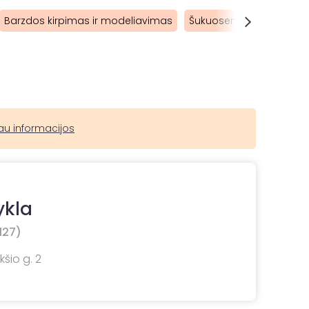
Barzdos kirpimas ir modeliavimas
Šukuosenos vyrams
au informacijos
ykla
127)
ukšio g. 2