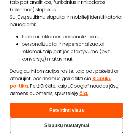
taip pat analitikos, funkcinius ir rinkodaros
(reklamos) slapukus.
Su jūsų sutikimu slapukai ir mobilieji identifikatoriai
Prenumeruoti
naudojami:
turinio ir reklamos personalizavimui;
personalizuotai ir nepersonalizuotai
Apie „BookitNow“
reklamai, taip pat jos efektyvumo (pvz.,
konversijų) matavimui.
Informacija
Daugiau informacijos rasite, taip pat pakeisti ar
„GERA DOVANA“ GRUPĖ
atnaujinti pasirinkimus gali atlikti čia
Slapukų
politika
. Peržiūrėkite, kaip „Google“ naudos jūsų
asmens duomenis, spustelėję
čia.
Patvirtinti visus
2026 © Visos teisės saugomos info@bookitnow.lt, +370
645 03 111
Slapukų nustatymai