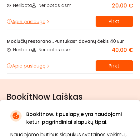
20,00 €
Neribota
Neribotas asm.
Pirkti
Apie paslaugą
Močiučių restorano „Puntukas“ dovanų čekis 40 Eur
40,00 €
Neribota
Neribotas asm.
Pirkti
Apie paslaugą
BookitNow Laiškas
Bookitnow.lt puslapyje yra naudojami
keturi pagrindiniai slapukų tipai.
Naudojame būtinus slapukus svetainės veikimui,
* Susipažinau su
privatumo politika