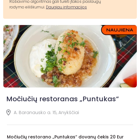
Rūšiavimo algoritmas gali turėti įtakos paslaugų
rodymo eiliškumui.
Daugiau informacijos
Močiučių restoranas „Puntukas“
A. Baranausko a. 15, Anykščiai
Močiučių restorano „Puntukas“ dovanų čekis 20 Eur