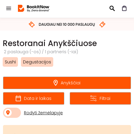
IEŠKOTI
Restoranai Anykščiuose
2 paslauga (-os) / 1 partneris (-iai)
Sushi
Degustacijos
Anykščiai
Data ir laikas
Filtrai
Rodyti žemėlapyje