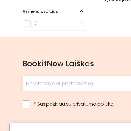
Ignalina
1
Asmenų skaičius
Neringa
1
2
1
Birštonas
1
Biržai
1
BookitNow Laiškas
* Susipažinau su
privatumo politika