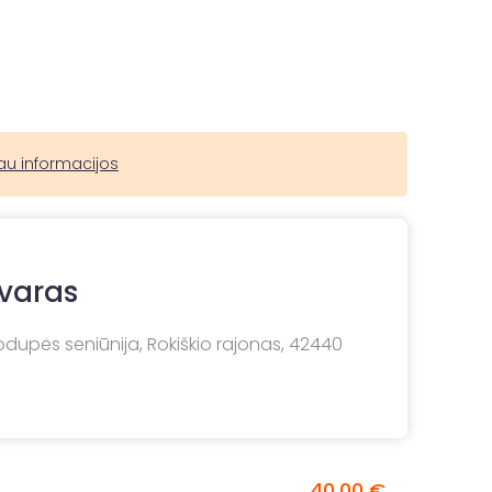
au informacijos
dvaras
uodupės seniūnija, Rokiškio rajonas, 42440
40,00 €