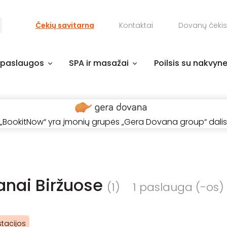
Čekių savitarna
Kontaktai
Dovanų čekis
 paslaugos
SPA ir masažai
Poilsis su nakvyn
„BookitNow“ yra įmonių grupės „Gera Dovana group“ dalis
anai Biržuose
(1)
1 paslauga (-os) /
tacijos