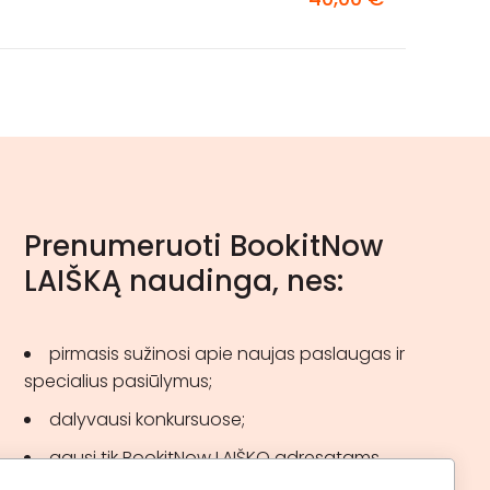
Prenumeruoti BookitNow
LAIŠKĄ naudinga, nes:
pirmasis sužinosi apie naujas paslaugas ir
specialius pasiūlymus;
dalyvausi konkursuose;
gausi tik BookitNow LAIŠKO adresatams
skirtas akcijas.