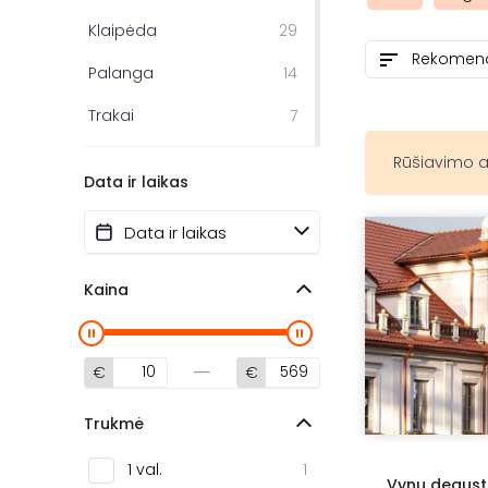
Klaipėda
29
Palanga
14
Trakai
7
Panevėžys
6
Rūšiavimo a
Data ir laikas
Ukmergė
4
Telšiai
3
Šiauliai
3
Kaina
Prienai
3
Marijampolė
2
€
€
Anykščiai
2
Trukmė
Druskininkai
2
1 val.
1
Vynų degust