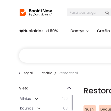
❤️️Nuolaidos iki 60%
Dantys
Grožio
Atgal
Pradžia
Restoranai
Restor
Vieta
Vilnius
120
Kaunas
68
Sushi
Degus