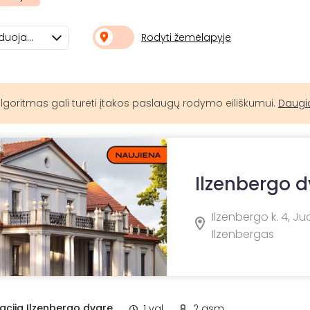
Rodyti žemėlapyje
Rekomenduojami
lgoritmas gali turėti įtakos paslaugų rodymo eiliškumui.
Daugi
Ilzenbergo 
Ilzenbergo k. 4, J
Ilzenbergas
acija Ilzenbergo dvare
1 val.
2 asm.