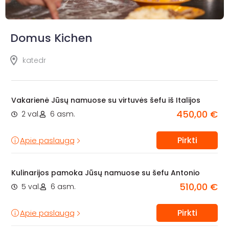
Domus Kichen
katedr
Vakarienė Jūsų namuose su virtuvės šefu iš Italijos
450,00 €
2 val.
6 asm.
Pirkti
Apie paslaugą
Kulinarijos pamoka Jūsų namuose su šefu Antonio
510,00 €
5 val.
6 asm.
Pirkti
Apie paslaugą