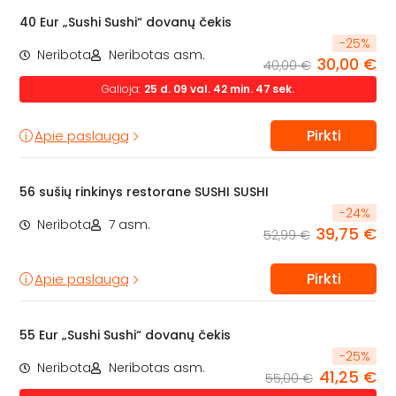
40 Eur „Sushi Sushi“ dovanų čekis
-
25
%
Neribota
Neribotas asm.
30,00 €
40,00 €
Galioja:
25
d.
09
val.
42
min.
47
sek.
Pirkti
Apie paslaugą
56 sušių rinkinys restorane SUSHI SUSHI
-
24
%
Neribota
7 asm.
39,75 €
52,99 €
Pirkti
Apie paslaugą
55 Eur „Sushi Sushi“ dovanų čekis
-
25
%
Neribota
Neribotas asm.
41,25 €
55,00 €