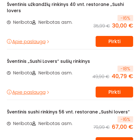
Šventinis užkandžių rinkinys 40 vnt. restorane „Sushi
lovers
-
16
%
Neribota
Neribotas asm.
30,00 €
35,99 €
Pirkti
Apie paslaugą
Šventinis „Sushi Lovers“ sušių rinkinys
-
18
%
Neribota
Neribotas asm.
40,79 €
49,90 €
Pirkti
Apie paslaugą
Šventinis sushi rinkinys 56 vnt. restorane „Sushi lovers“
-
16
%
Neribota
Neribotas asm.
67,00 €
79,99 €