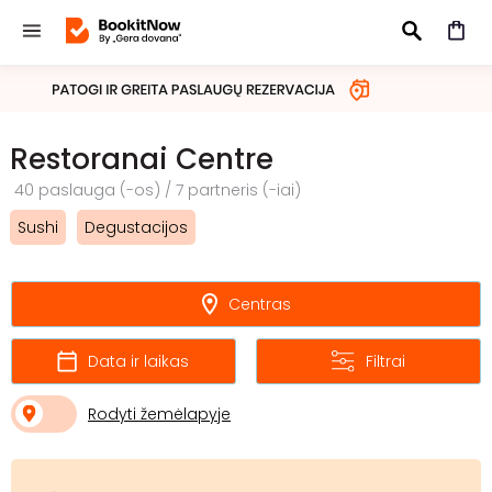
IEŠKOTI
Restoranai Centre
40 paslauga (-os) / 7 partneris (-iai)
Sushi
Degustacijos
Centras
Data ir laikas
Filtrai
Rodyti žemėlapyje