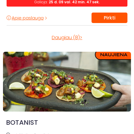
Galioja:
25
d.
09
val.
42
min.
47
sek.
Pirkti
Apie paslaugą
Daugiau (8)>
BOTANIST