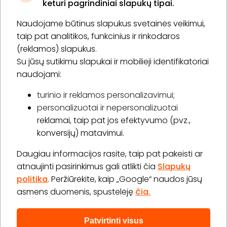
keturi pagrindiniai slapukų tipai.
Naudojame būtinus slapukus svetainės veikimui,
* Susipažinau su
privatumo politika
taip pat analitikos, funkcinius ir rinkodaros
(reklamos) slapukus.
Su jūsų sutikimu slapukai ir mobilieji identifikatoriai
Prenumeruoti
naudojami:
turinio ir reklamos personalizavimui;
personalizuotai ir nepersonalizuotai
Apie „BookitNow“
reklamai, taip pat jos efektyvumo (pvz.,
konversijų) matavimui.
Informacija
Daugiau informacijos rasite, taip pat pakeisti ar
„GERA DOVANA“ GRUPĖ
atnaujinti pasirinkimus gali atlikti čia
Slapukų
politika
. Peržiūrėkite, kaip „Google“ naudos jūsų
asmens duomenis, spustelėję
čia.
Patvirtinti visus