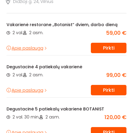
Didžioji g. 24, Vilnius
Vakarienė restorane „Botanist“ dviem, darbo dieną
59,00 €
2 val.
2 asm.
Pirkti
Apie paslaugą
Degustacinė 4 patiekalų vakarienė
99,00 €
2 val.
2 asm.
Pirkti
Apie paslaugą
Degustacinė 5 patiekalų vakarienė BOTANIST
120,00 €
2 val. 30 min.
2 asm.
Pirkti
Apie paslaugą