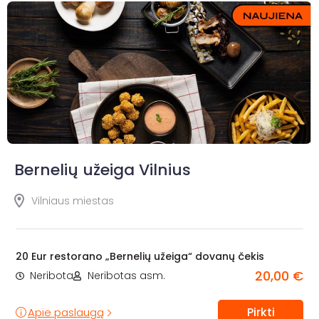
Bernelių užeiga Vilnius
Vilniaus miestas
20 Eur restorano „Bernelių užeiga“ dovanų čekis
20,00 €
Neribota
Neribotas asm.
Pirkti
Apie paslaugą