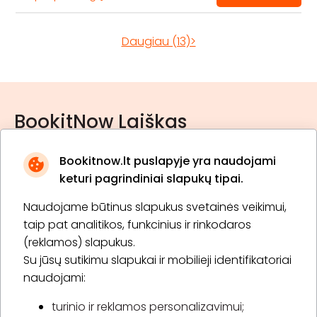
Daugiau (13)>
BookitNow Laiškas
Bookitnow.lt puslapyje yra naudojami
keturi pagrindiniai slapukų tipai.
Naudojame būtinus slapukus svetainės veikimui,
* Susipažinau su
privatumo politika
taip pat analitikos, funkcinius ir rinkodaros
(reklamos) slapukus.
Su jūsų sutikimu slapukai ir mobilieji identifikatoriai
Prenumeruoti
naudojami:
turinio ir reklamos personalizavimui;