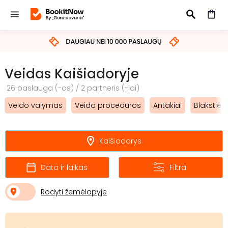
IEŠKOTI
Veidas Kaišiadoryje
26 paslauga (-os) / 2 partneris (-iai)
Veido valymas
Veido procedūros
Antakiai
Blakstien
Kaišiadorys
Data ir laikas
Filtrai
Rodyti žemėlapyje