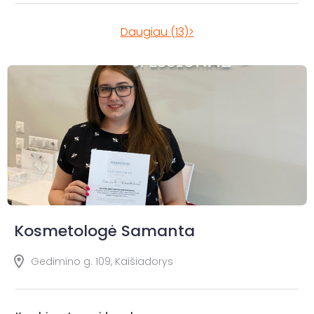
Daugiau (13)>
Kosmetologė Samanta
Gedimino g. 109, Kaišiadorys