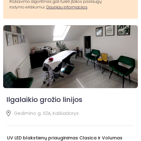
Rūšiavimo algoritmas gali turėti įtakos paslaugų
rodymo eiliškumui.
Daugiau informacijos
Ilgalaikio grožio linijos
Gedimino g. 112A, Kaišiadorys
UV LED blakstienų priauginimas Clasica ir Volumas