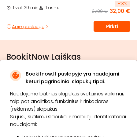
-
13
%
1 val. 20 min.
1 asm.
32,00 €
37,00 €
Pirkti
Apie paslaugą
BookitNow Laiškas
Bookitnow.lt puslapyje yra naudojami
keturi pagrindiniai slapukų tipai.
Naudojame būtinus slapukus svetainės veikimui,
* Susipažinau su
privatumo politika
taip pat analitikos, funkcinius ir rinkodaros
(reklamos) slapukus.
Su jūsų sutikimu slapukai ir mobilieji identifikatoriai
Prenumeruoti
naudojami:
turinio ir reklamos personalizavimui;