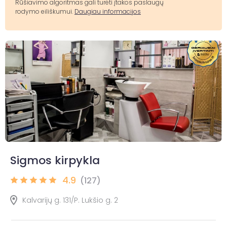
Rūšiavimo algoritmas gali turėti įtakos paslaugų
rodymo eiliškumui.
Daugiau informacijos
Sigmos kirpykla
4.9
(127)
Kalvarijų g. 131/P. Lukšio g. 2