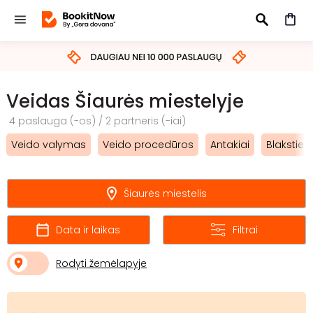
IEŠKOTI
Veidas Šiaurės miestelyje
4 paslauga (-os) / 2 partneris (-iai)
Veido valymas
Veido procedūros
Antakiai
Blakstien
Šiaurės miestelis
Data ir laikas
Filtrai
Rodyti žemėlapyje