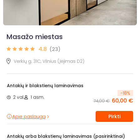
Masažo miestas
4.8
(23)
Verkių g. 31C, Vilnius (Įėjimas D2)
Antakių ir blakstienų laminavimas
-
18
%
2 val.
1 asm.
60,00 €
74,00 €
Pirkti
Apie paslaugą
Antakių arba blakstienų laminavimas (pasirinktinai)