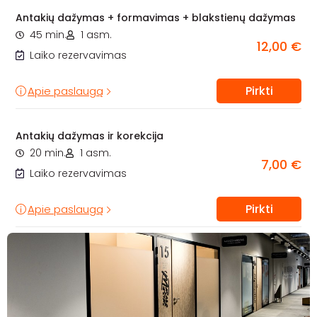
Antakių dažymas + formavimas + blakstienų dažymas
45 min.
1 asm.
12,00 €
Laiko rezervavimas
Pirkti
Apie paslaugą
Antakių dažymas ir korekcija
20 min.
1 asm.
7,00 €
Laiko rezervavimas
Pirkti
Apie paslaugą