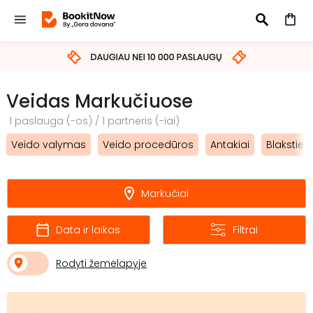
IEŠKOTI
Veidas Markučiuose
1 paslauga (-os) / 1 partneris (-iai)
Veido valymas
Veido procedūros
Antakiai
Blakstien
Markučiai
Data ir laikas
Filtrai
Rodyti žemėlapyje