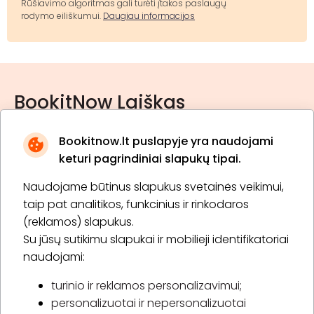
Rūšiavimo algoritmas gali turėti įtakos paslaugų
rodymo eiliškumui.
Daugiau informacijos
BookitNow Laiškas
Bookitnow.lt puslapyje yra naudojami
keturi pagrindiniai slapukų tipai.
Naudojame būtinus slapukus svetainės veikimui,
* Susipažinau su
privatumo politika
taip pat analitikos, funkcinius ir rinkodaros
(reklamos) slapukus.
Su jūsų sutikimu slapukai ir mobilieji identifikatoriai
Prenumeruoti
naudojami:
turinio ir reklamos personalizavimui;
personalizuotai ir nepersonalizuotai
Apie „BookitNow“