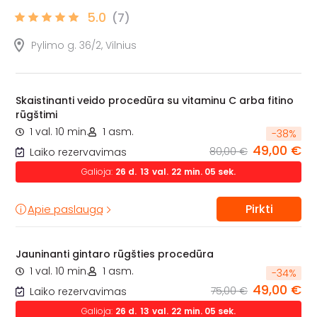
5.0
(7)
Pylimo g. 36/2, Vilnius
Skaistinanti veido procedūra su vitaminu C arba fitino
rūgštimi
1 val. 10 min.
1 asm.
-
38
%
49,00 €
80,00 €
Laiko rezervavimas
Galioja:
26
d.
13
val.
22
min.
04
sek.
Pirkti
Apie paslaugą
Jauninanti gintaro rūgšties procedūra
1 val. 10 min.
1 asm.
-
34
%
49,00 €
75,00 €
Laiko rezervavimas
Galioja:
26
d.
13
val.
22
min.
04
sek.