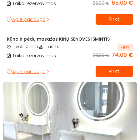
65,00 €
86,00 €
Laiko rezervavimas
Pirkti
Apie paslaugą
Kūno ir pėdų masažas KINŲ SENOVĖS IŠMINTIS
1 val. 10 min.
1 asm.
-
10
%
74,00 €
83,00 €
Laiko rezervavimas
Pirkti
Apie paslaugą