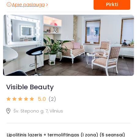
Pirkti
Apie paslaugą
Visible Beauty
5.0
(2)
Šv. Stepono g. 7, Vilnius
Lipolitinis lazeris + termoliftingas (I zona) (6 seansai)