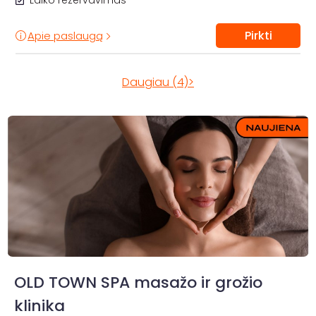
Laiko rezervavimas
Pirkti
Apie paslaugą
Daugiau (4)>
OLD TOWN SPA masažo ir grožio
klinika