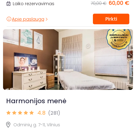
60,00 €
70,00 €
Laiko rezervavimas
Pirkti
Apie paslaugą
Harmonijos menė
4.8
(281)
Odminių g. 7-11, Vilnius