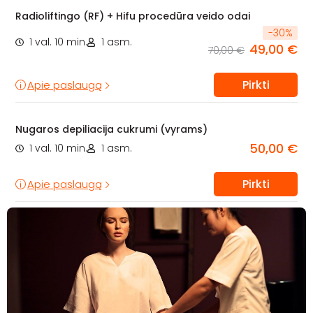
Radioliftingo (RF) + Hifu procedūra veido odai
-
30
%
1 val. 10 min.
1 asm.
49,00 €
70,00 €
Pirkti
Apie paslaugą
Nugaros depiliacija cukrumi (vyrams)
50,00 €
1 val. 10 min.
1 asm.
Pirkti
Apie paslaugą