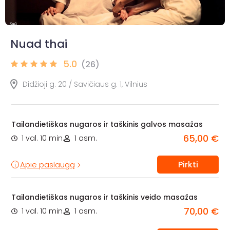
Nuad thai
5.0
(26)
Didžioji g. 20 / Savičiaus g. 1, Vilnius
Tailandietiškas nugaros ir taškinis galvos masažas
65,00 €
1 val. 10 min.
1 asm.
Pirkti
Apie paslaugą
Tailandietiškas nugaros ir taškinis veido masažas
70,00 €
1 val. 10 min.
1 asm.