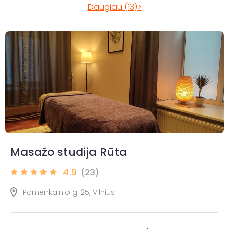
Daugiau (13)>
Masažo studija Rūta
4.9
(23)
Pamėnkalnio g. 25, Vilnius