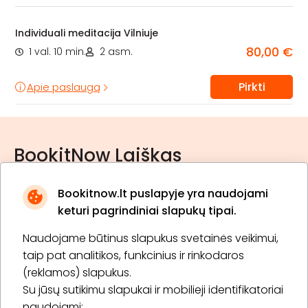
Individuali meditacija Vilniuje
80,00 €
1 val. 10 min.
2 asm.
Pirkti
Apie paslaugą
BookitNow Laiškas
Bookitnow.lt puslapyje yra naudojami
keturi pagrindiniai slapukų tipai.
Naudojame būtinus slapukus svetainės veikimui,
* Susipažinau su
privatumo politika
taip pat analitikos, funkcinius ir rinkodaros
(reklamos) slapukus.
Su jūsų sutikimu slapukai ir mobilieji identifikatoriai
Prenumeruoti
naudojami: