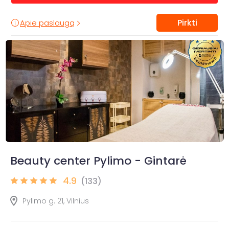
Pirkti
Apie paslaugą
Beauty center Pylimo - Gintarė
4.9
(133)
Pylimo g. 21, Vilnius