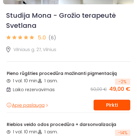
Studija Mona - Grožio terapeutė
Svetlana
5.0
(6)
Vilniaus g. 27, Vilnius
Pieno rūgšties procedūra mažinanti pigmentaciją
1 val. 10 min.
1 asm.
-
2
%
49,00 €
50,00 €
Laiko rezervavimas
Pirkti
Apie paslaugą
Riebios veido odos procedūra + darsonvalizacija
1 val. 10 min.
1 asm.
-
14
%