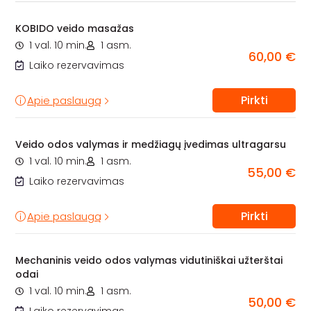
KOBIDO veido masažas
1 val. 10 min.
1 asm.
60,00 €
Laiko rezervavimas
Pirkti
Apie paslaugą
Veido odos valymas ir medžiagų įvedimas ultragarsu
1 val. 10 min.
1 asm.
55,00 €
Laiko rezervavimas
Pirkti
Apie paslaugą
Mechaninis veido odos valymas vidutiniškai užterštai
odai
1 val. 10 min.
1 asm.
50,00 €