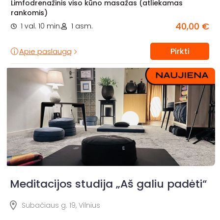
Limfodrenažinis viso kūno masažas (atliekamas
rankomis)
40,00 €
1 val. 10 min.
1 asm.
Pirkti
Apie paslaugą
Meditacijos studija „Aš galiu padėti“
Subačiaus g. 19, Vilnius