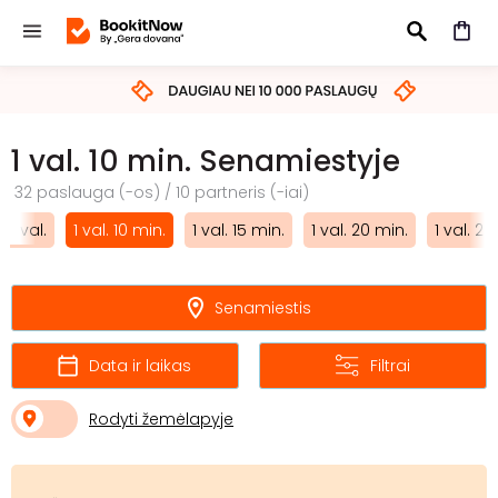
IEŠKOTI
1 val. 10 min. Senamiestyje
32 paslauga (-os) / 10 partneris (-iai)
1 val.
1 val. 10 min.
1 val. 15 min.
1 val. 20 min.
1 val. 25
Senamiestis
Data ir laikas
Filtrai
Rodyti žemėlapyje