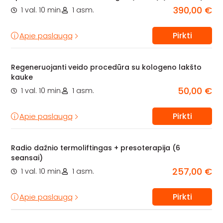
390,00 €
1 val. 10 min.
1 asm.
Pirkti
Apie paslaugą
Regeneruojanti veido procedūra su kologeno lakšto
kauke
50,00 €
1 val. 10 min.
1 asm.
Pirkti
Apie paslaugą
Radio dažnio termoliftingas + presoterapija (6
seansai)
257,00 €
1 val. 10 min.
1 asm.
Pirkti
Apie paslaugą