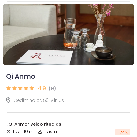
Qi Anmo
4.9
(9)
Gedimino pr. 50, Vilnius
„Qi Anmo“ veido ritualas
1 val. 10 min.
1 asm.
-
24
%