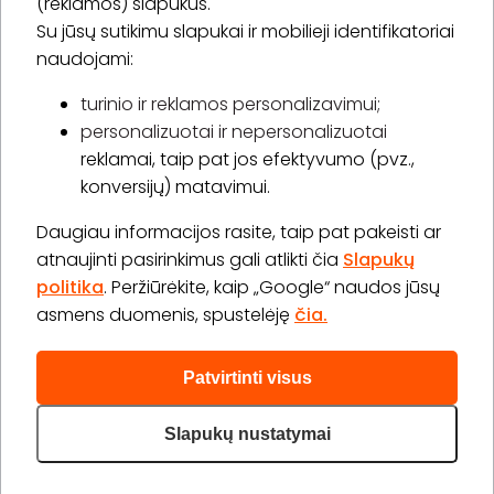
(reklamos) slapukus.
Su jūsų sutikimu slapukai ir mobilieji identifikatoriai
Prenumeruoti
naudojami:
turinio ir reklamos personalizavimui;
personalizuotai ir nepersonalizuotai
Apie „BookitNow“
reklamai, taip pat jos efektyvumo (pvz.,
konversijų) matavimui.
Informacija
Daugiau informacijos rasite, taip pat pakeisti ar
„GERA DOVANA“ GRUPĖ
atnaujinti pasirinkimus gali atlikti čia
Slapukų
politika
. Peržiūrėkite, kaip „Google“ naudos jūsų
asmens duomenis, spustelėję
čia.
Patvirtinti visus
2026 © Visos teisės saugomos info@bookitnow.lt, +370
645 03 111
Slapukų nustatymai
Privatumo politika
Svetainės medis
|