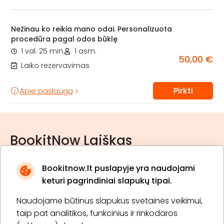
Nežinau ko reikia mano odai. Personalizuota
procedūra pagal odos būklę
1 val. 25 min.
1 asm.
50,00 €
Laiko rezervavimas
Pirkti
Apie paslaugą
BookitNow Laiškas
Bookitnow.lt puslapyje yra naudojami
keturi pagrindiniai slapukų tipai.
Naudojame būtinus slapukus svetainės veikimui,
* Susipažinau su
privatumo politika
taip pat analitikos, funkcinius ir rinkodaros