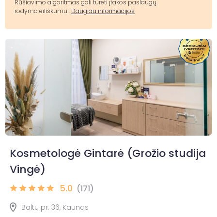
Rūšiavimo algoritmas gali turėti įtakos paslaugų
rodymo eiliškumui.
Daugiau informacijos
Kosmetologė Gintarė (Grožio studija
Vingė)
5.0
(171)
Baltų pr. 36, Kaunas