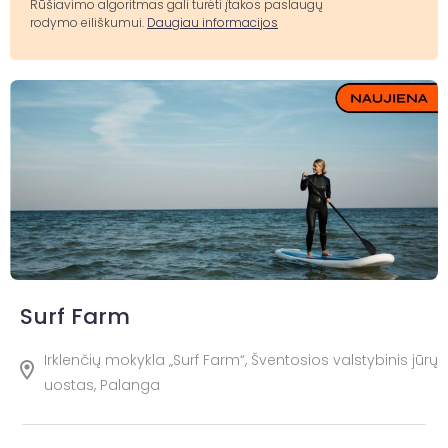
Rūšiavimo algoritmas gali turėti įtakos paslaugų
rodymo eiliškumui.
Daugiau informacijos
Surf Farm
Irklenčių mokykla „Surf Farm“, Šventosios valstybinis jūrų
uostas, Palanga