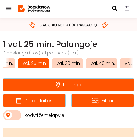
IEŠKOTI
1 val. 25 min. Palangoje
1 paslauga (-os) / 1 partneris (-iai)
20 min.
1 val. 25 min.
1 val. 30 min.
1 val. 40 min.
1 val. 
Palanga
Data ir laikas
Filtrai
Rodyti žemėlapyje