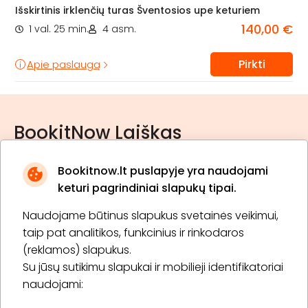
Išskirtinis irklenčių turas Šventosios upe keturiem
140,00 €
1 val. 25 min.
4 asm.
Pirkti
Apie paslaugą
BookitNow Laiškas
Bookitnow.lt puslapyje yra naudojami
keturi pagrindiniai slapukų tipai.
Naudojame būtinus slapukus svetainės veikimui,
* Susipažinau su
privatumo politika
taip pat analitikos, funkcinius ir rinkodaros
(reklamos) slapukus.
Su jūsų sutikimu slapukai ir mobilieji identifikatoriai
Prenumeruoti
naudojami: