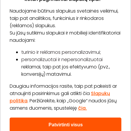
Naudojame būtinus slapukus svetainės veikimui,
* Susipažinau su
privatumo politika
taip pat analitikos, funkcinius ir rinkodaros
(reklamos) slapukus.
Su jūsų sutikimu slapukai ir mobilieji identifikatoriai
Prenumeruoti
naudojami:
turinio ir reklamos personalizavimui;
personalizuotai ir nepersonalizuotai
Apie „BookitNow“
reklamai, taip pat jos efektyvumo (pvz.,
konversijų) matavimui.
Informacija
Daugiau informacijos rasite, taip pat pakeisti ar
„GERA DOVANA“ GRUPĖ
atnaujinti pasirinkimus gali atlikti čia
Slapukų
politika
. Peržiūrėkite, kaip „Google“ naudos jūsų
asmens duomenis, spustelėję
čia.
Patvirtinti visus