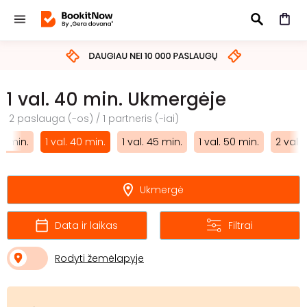
IEŠKOTI
1 val. 40 min. Ukmergėje
2 paslauga (-os) / 1 partneris (-iai)
30 min.
1 val. 40 min.
1 val. 45 min.
1 val. 50 min.
2 val.
Ukmergė
Data ir laikas
Filtrai
Rodyti žemėlapyje