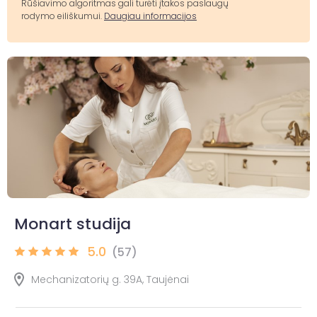
Rūšiavimo algoritmas gali turėti įtakos paslaugų
rodymo eiliškumui.
Daugiau informacijos
Monart studija
5.0
(57)
Mechanizatorių g. 39A, Taujėnai