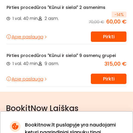
Pirties procedūros "Kūnui ir sielai" 2 asmenims
-
14
%
1 val. 40 min.
2 asm.
60,00 €
70,00 €
Pirkti
Apie paslaugą
Pirties procedūros "Kūnui ir sielai" 9 asmenų grupei
315,00 €
1 val. 40 min.
9 asm.
Pirkti
Apie paslaugą
BookitNow Laiškas
Bookitnow.lt puslapyje yra naudojami
keturi pagrindiniai slapukų tipai.