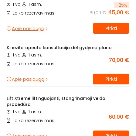
1 val.
1 asm.
-
25
%
45,00 €
60,00 €
Laiko rezervavimas
Pirkti
Apie paslaugą
Kineziterapeuto konsultacija dėl gydymo plano
1 val.
1 asm.
70,00 €
Laiko rezervavimas
Pirkti
Apie paslaugą
Lift Xtreme liftinguojanti, stangrinamoji veido
procedūra
1 val.
1 asm.
60,00 €
Laiko rezervavimas
Pirkti
Apie paslaugą