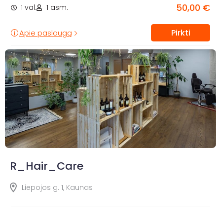
50,00 €
1 val.
1 asm.
Pirkti
Apie paslaugą
R_Hair_Care
Liepojos g. 1, Kaunas