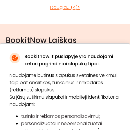
Daugiau (4)>
BookitNow Laiškas
Bookitnow.lt puslapyje yra naudojami
keturi pagrindiniai slapukų tipai.
Naudojame būtinus slapukus svetainės veikimui,
* Susipažinau su
privatumo politika
taip pat analitikos, funkcinius ir rinkodaros
(reklamos) slapukus.
Su jūsų sutikimu slapukai ir mobilieji identifikatoriai
Prenumeruoti
naudojami:
turinio ir reklamos personalizavimui;
personalizuotai ir nepersonalizuotai
Apie „BookitNow“