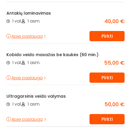
Antakių laminavimas
40,00 €
1 val.
1 asm.
Pirkti
Apie paslaugą
Kobido veido masažas be kaukės (60 min.)
55,00 €
1 val.
1 asm.
Pirkti
Apie paslaugą
Ultragarsinis veido valymas
50,00 €
1 val.
1 asm.
Pirkti
Apie paslaugą