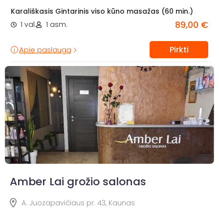
Karališkasis Gintarinis viso kūno masažas (60 min.)
89,00 €
1 val.
1 asm.
Pirkti
Apie paslaugą
Amber Lai grožio salonas
A. Juozapavičiaus pr. 43, Kaunas