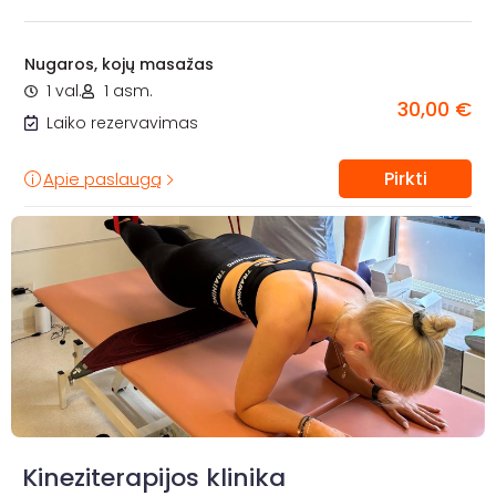
Nugaros, kojų masažas
1 val.
1 asm.
30,00 €
Laiko rezervavimas
Pirkti
Apie paslaugą
Kineziterapijos klinika