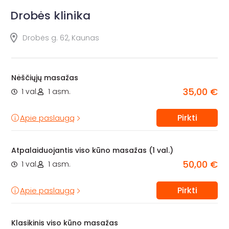
Drobės klinika
Drobės g. 62, Kaunas
Nėščiųjų masažas
35,00 €
1 val.
1 asm.
Pirkti
Apie paslaugą
Atpalaiduojantis viso kūno masažas (1 val.)
50,00 €
1 val.
1 asm.
Pirkti
Apie paslaugą
Klasikinis viso kūno masažas