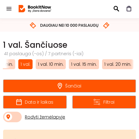
IEŠKOTI
1 val. Šančiuose
41 paslauga (-os) / 7 partneris (-iai)
5 min.
1 val.
1 val. 10 min.
1 val. 15 min.
1 val. 20 min.
Šančiai
Data ir laikas
Filtrai
Rodyti žemėlapyje