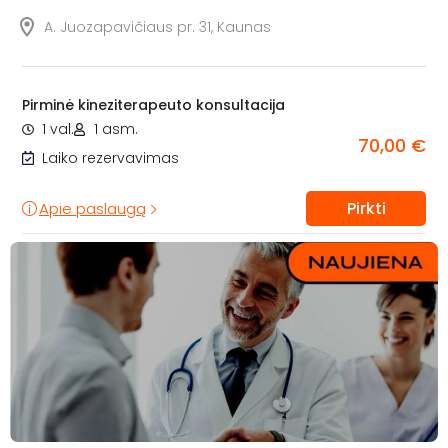
A. Juozapavičiaus pr. 31, Kaunas
Pirminė kineziterapeuto konsultacija
1 val.
1 asm.
70,00 €
Laiko rezervavimas
Pirkti
Apie paslaugą