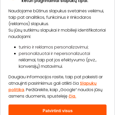
keturi pagrindiniai slapukų tipai.
Naudojame būtinus slapukus svetainės veikimui,
* Susipažinau su
privatumo politika
taip pat analitikos, funkcinius ir rinkodaros
(reklamos) slapukus.
Su jūsų sutikimu slapukai ir mobilieji identifikatoriai
Prenumeruoti
naudojami:
turinio ir reklamos personalizavimui;
personalizuotai ir nepersonalizuotai
Apie „BookitNow“
reklamai, taip pat jos efektyvumo (pvz.,
konversijų) matavimui.
Informacija
Daugiau informacijos rasite, taip pat pakeisti ar
„GERA DOVANA“ GRUPĖ
atnaujinti pasirinkimus gali atlikti čia
Slapukų
politika
. Peržiūrėkite, kaip „Google“ naudos jūsų
asmens duomenis, spustelėję
čia.
Patvirtinti visus