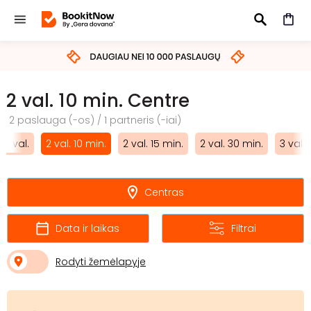
IEŠKOTI
2 val. 10 min. Centre
2 paslauga (-os) / 1 partneris (-iai)
2 val.
2 val. 10 min.
2 val. 15 min.
2 val. 30 min.
3 val.
Centras
Data ir laikas
Filtrai
Rodyti žemėlapyje