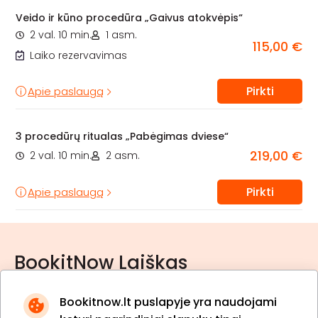
Veido ir kūno procedūra „Gaivus atokvėpis“
2 val. 10 min.
1 asm.
115,00 €
Laiko rezervavimas
Pirkti
Apie paslaugą
3 procedūrų ritualas „Pabėgimas dviese“
219,00 €
2 val. 10 min.
2 asm.
Pirkti
Apie paslaugą
BookitNow Laiškas
Bookitnow.lt puslapyje yra naudojami