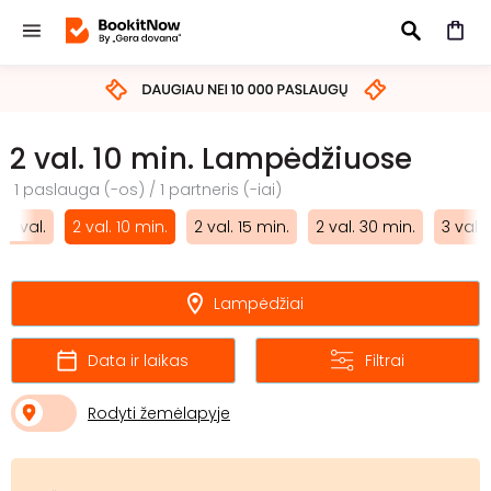
IEŠKOTI
2 val. 10 min. Lampėdžiuose
1 paslauga (-os) / 1 partneris (-iai)
2 val.
2 val. 10 min.
2 val. 15 min.
2 val. 30 min.
3 val.
Lampėdžiai
Data ir laikas
Filtrai
Rodyti žemėlapyje