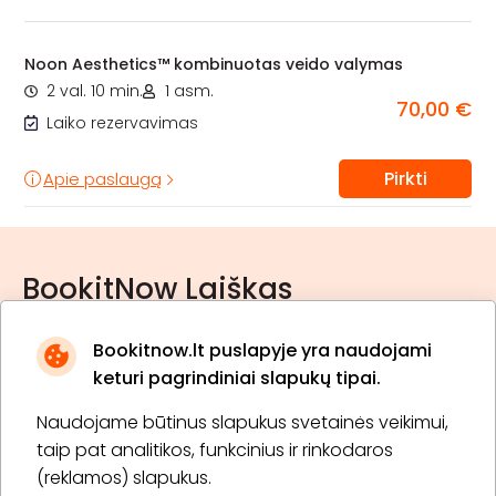
Noon Aesthetics™ kombinuotas veido valymas
2 val. 10 min.
1 asm.
70,00 €
Laiko rezervavimas
Pirkti
Apie paslaugą
BookitNow Laiškas
Bookitnow.lt puslapyje yra naudojami
keturi pagrindiniai slapukų tipai.
Naudojame būtinus slapukus svetainės veikimui,
* Susipažinau su
privatumo politika
taip pat analitikos, funkcinius ir rinkodaros
(reklamos) slapukus.