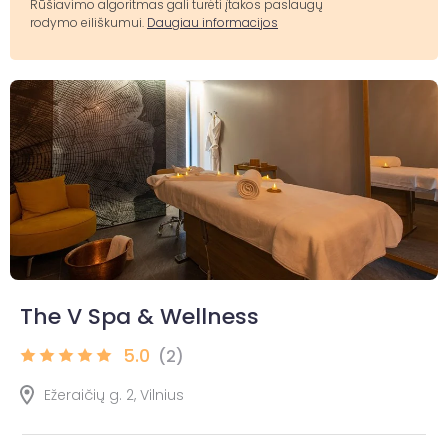
Rūšiavimo algoritmas gali turėti įtakos paslaugų
rodymo eiliškumui.
Daugiau informacijos
The V Spa & Wellness
5.0
(2)
Ežeraičių g. 2, Vilnius