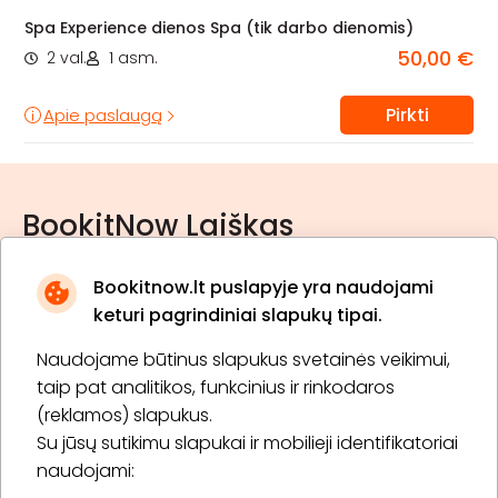
Spa Experience dienos Spa (tik darbo dienomis)
50,00 €
2 val.
1 asm.
Pirkti
Apie paslaugą
BookitNow Laiškas
Bookitnow.lt puslapyje yra naudojami
keturi pagrindiniai slapukų tipai.
Naudojame būtinus slapukus svetainės veikimui,
* Susipažinau su
privatumo politika
taip pat analitikos, funkcinius ir rinkodaros
(reklamos) slapukus.
Su jūsų sutikimu slapukai ir mobilieji identifikatoriai
Prenumeruoti
naudojami: