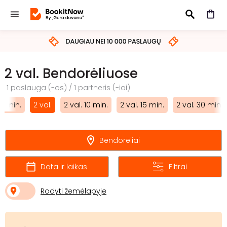
IEŠKOTI
2 val. Bendorėliuose
1 paslauga (-os) / 1 partneris (-iai)
50 min.
2 val.
2 val. 10 min.
2 val. 15 min.
2 val. 30 min.
Bendorėliai
Data ir laikas
Filtrai
Rodyti žemėlapyje