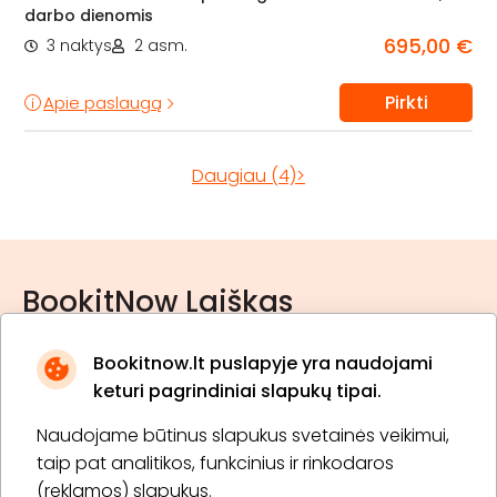
darbo dienomis
695,00 €
3 naktys
2 asm.
Pirkti
Apie paslaugą
Daugiau (4)>
BookitNow Laiškas
Bookitnow.lt puslapyje yra naudojami
keturi pagrindiniai slapukų tipai.
Naudojame būtinus slapukus svetainės veikimui,
* Susipažinau su
privatumo politika
taip pat analitikos, funkcinius ir rinkodaros
(reklamos) slapukus.