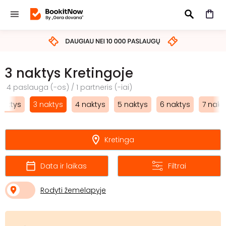
IEŠKOTI
3 naktys Kretingoje
4 paslauga (-os) / 1 partneris (-iai)
naktys
3 naktys
4 naktys
5 naktys
6 naktys
7 nakt
Kretinga
Data ir laikas
Filtrai
Rodyti žemėlapyje