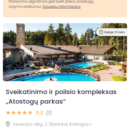
Rūšiavimo algoritmas gali turėti įtakos paslaugų
rodymo eiliškumui.
Daugiau informacijos
Sveikatinimo ir poilsio kompleksas
„Atostogų parkas“
5.0
(1)
Venecijos aklg. 2, Žibininkai, Kretingos r.