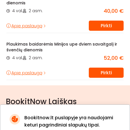
dienomis
40,00 €
4 val.
2 asm.
Pirkti
Apie paslaugą
Plaukimas baidarėmis Minijos upe dviem savaitgalį ir
švenčių dienomis
52,00 €
4 val.
2 asm.
Pirkti
Apie paslaugą
BookitNow Laiškas
Bookitnow.lt puslapyje yra naudojami
keturi pagrindiniai slapukų tipai.