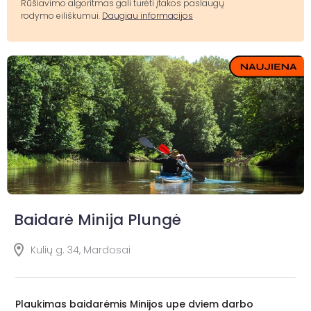
Rūšiavimo algoritmas gali turėti įtakos paslaugų
rodymo eiliškumui.
Daugiau informacijos
Baidarė Minija Plungė
Kulių g. 34, Mardosai
Plaukimas baidarėmis Minijos upe dviem darbo