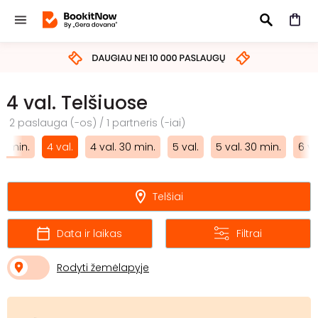
IEŠKOTI
4 val. Telšiuose
2 paslauga (-os) / 1 partneris (-iai)
 30min.
4 val.
4 val. 30 min.
5 val.
5 val. 30 min.
6 va
Telšiai
Data ir laikas
Filtrai
Rodyti žemėlapyje