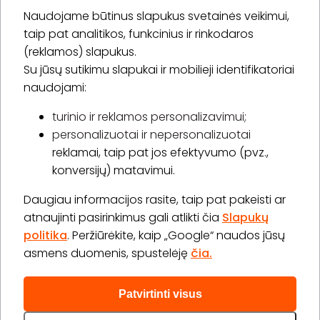
Naudojame būtinus slapukus svetainės veikimui,
* Susipažinau su
privatumo politika
taip pat analitikos, funkcinius ir rinkodaros
(reklamos) slapukus.
Su jūsų sutikimu slapukai ir mobilieji identifikatoriai
Prenumeruoti
naudojami:
turinio ir reklamos personalizavimui;
personalizuotai ir nepersonalizuotai
Apie „BookitNow“
reklamai, taip pat jos efektyvumo (pvz.,
konversijų) matavimui.
Informacija
Daugiau informacijos rasite, taip pat pakeisti ar
„GERA DOVANA“ GRUPĖ
atnaujinti pasirinkimus gali atlikti čia
Slapukų
politika
. Peržiūrėkite, kaip „Google“ naudos jūsų
asmens duomenis, spustelėję
čia.
Patvirtinti visus
2026 © Visos teisės saugomos info@bookitnow.lt, +370