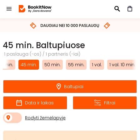
IEŠKOTI
45 min. Baltupiuose
1 paslauga (-os) / 1 partneris (-iai)
0 min.
45 min.
50 min.
55 min.
1 val.
1 val. 10 min.
Baltupiai
Data ir laikas
Filtrai
Rodyti žemėlapyje