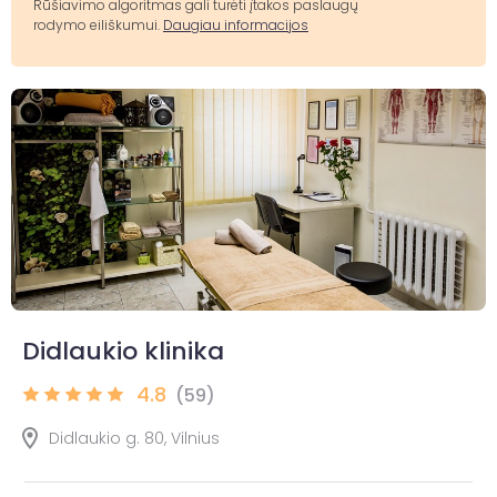
Rūšiavimo algoritmas gali turėti įtakos paslaugų
rodymo eiliškumui.
Daugiau informacijos
Didlaukio klinika
4.8
(59)
Didlaukio g. 80, Vilnius