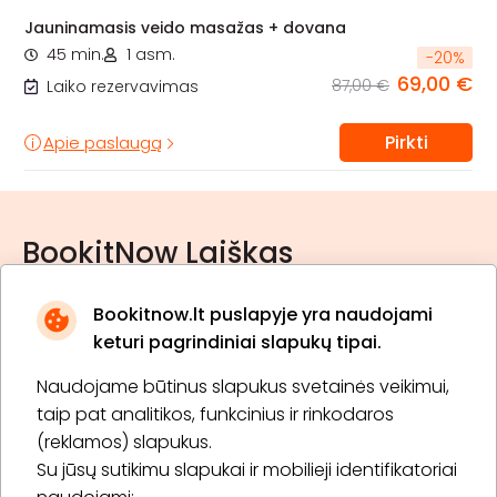
Jauninamasis veido masažas + dovana
45 min.
1 asm.
-
20
%
69,00 €
87,00 €
Laiko rezervavimas
Pirkti
Apie paslaugą
BookitNow Laiškas
Bookitnow.lt puslapyje yra naudojami
keturi pagrindiniai slapukų tipai.
Naudojame būtinus slapukus svetainės veikimui,
* Susipažinau su
privatumo politika
taip pat analitikos, funkcinius ir rinkodaros
(reklamos) slapukus.
Su jūsų sutikimu slapukai ir mobilieji identifikatoriai
Prenumeruoti