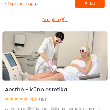
Pirkti
Apie paslaugą
Daugiau (5)>
Aesthè - kūno estetika
4.9
(18)
Varnių g. 38-7, Kaunas, (įėjimas į namo laiptinę prie