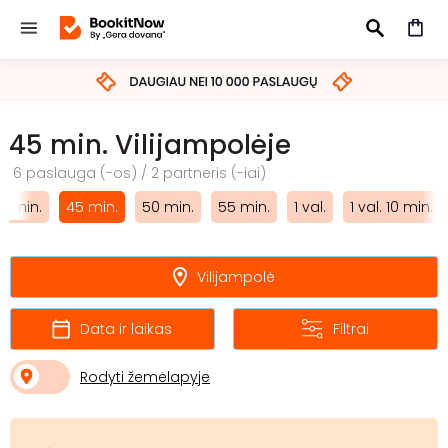
IEŠKOTI
45 min. Vilijampolėje
6 paslauga (-os) / 2 partneris (-iai)
0 min.
45 min.
50 min.
55 min.
1 val.
1 val. 10 min.
Vilijampolė
Data ir laikas
Filtrai
Rodyti žemėlapyje