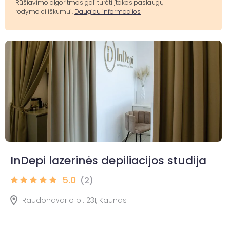
Rūšiavimo algoritmas gali turėti įtakos paslaugų
rodymo eiliškumui.
Daugiau informacijos
InDepi lazerinės depiliacijos studija
5.0
(2)
Raudondvario pl. 231, Kaunas