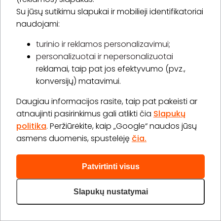
Su jūsų sutikimu slapukai ir mobilieji identifikatoriai
Prenumeruoti
naudojami:
turinio ir reklamos personalizavimui;
personalizuotai ir nepersonalizuotai
Apie „BookitNow“
reklamai, taip pat jos efektyvumo (pvz.,
konversijų) matavimui.
Informacija
Daugiau informacijos rasite, taip pat pakeisti ar
„GERA DOVANA“ GRUPĖ
atnaujinti pasirinkimus gali atlikti čia
Slapukų
politika
. Peržiūrėkite, kaip „Google“ naudos jūsų
asmens duomenis, spustelėję
čia.
Patvirtinti visus
2026 © Visos teisės saugomos info@bookitnow.lt, +370
645 03 111
Slapukų nustatymai
Privatumo politika
Svetainės medis
|