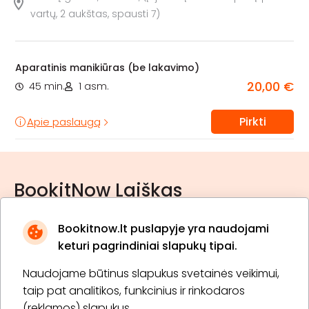
vartų, 2 aukštas, spausti 7)
Aparatinis manikiūras (be lakavimo)
20,00 €
45 min.
1 asm.
Pirkti
Apie paslaugą
BookitNow Laiškas
Bookitnow.lt puslapyje yra naudojami
keturi pagrindiniai slapukų tipai.
Naudojame būtinus slapukus svetainės veikimui,
* Susipažinau su
privatumo politika
taip pat analitikos, funkcinius ir rinkodaros
(reklamos) slapukus.