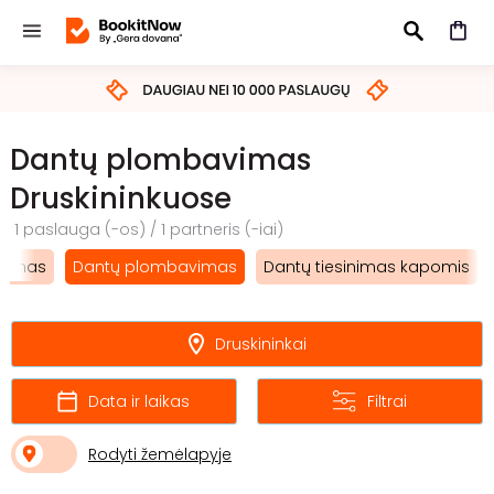
IEŠKOTI
Dantų plombavimas
Druskininkuose
1 paslauga (-os) / 1 partneris (-iai)
inimas
Dantų plombavimas
Dantų tiesinimas kapomis
Druskininkai
Data ir laikas
Filtrai
Rodyti žemėlapyje