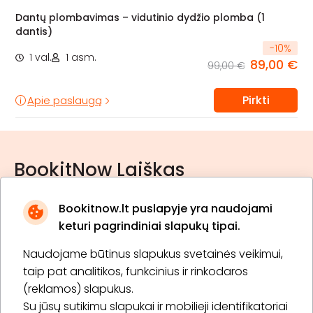
Dantų plombavimas – vidutinio dydžio plomba (1
dantis)
-
10
%
1 val.
1 asm.
89,00 €
99,00 €
Pirkti
Apie paslaugą
BookitNow Laiškas
Bookitnow.lt puslapyje yra naudojami
keturi pagrindiniai slapukų tipai.
Naudojame būtinus slapukus svetainės veikimui,
* Susipažinau su
privatumo politika
taip pat analitikos, funkcinius ir rinkodaros
(reklamos) slapukus.
Su jūsų sutikimu slapukai ir mobilieji identifikatoriai
Prenumeruoti