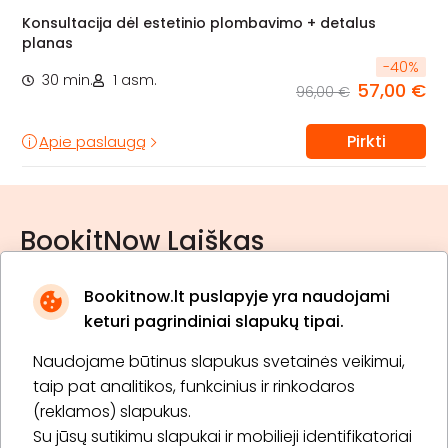
Konsultacija dėl estetinio plombavimo + detalus
planas
-
40
%
30 min.
1 asm.
57,00 €
96,00 €
Pirkti
Apie paslaugą
BookitNow Laiškas
Bookitnow.lt puslapyje yra naudojami
keturi pagrindiniai slapukų tipai.
Naudojame būtinus slapukus svetainės veikimui,
* Susipažinau su
privatumo politika
taip pat analitikos, funkcinius ir rinkodaros
(reklamos) slapukus.
Su jūsų sutikimu slapukai ir mobilieji identifikatoriai
Prenumeruoti