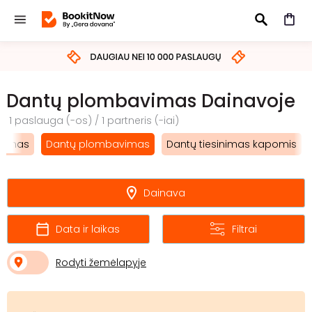
IEŠKOTI
Dantų plombavimas Dainavoje
1 paslauga (-os) / 1 partneris (-iai)
inimas
Dantų plombavimas
Dantų tiesinimas kapomis
Dainava
Data ir laikas
Filtrai
Rodyti žemėlapyje