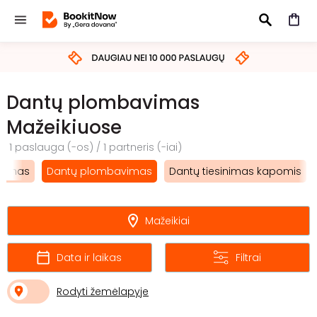
IEŠKOTI
Dantų plombavimas
Mažeikiuose
1 paslauga (-os) / 1 partneris (-iai)
inimas
Dantų plombavimas
Dantų tiesinimas kapomis
Mažeikiai
Data ir laikas
Filtrai
Rodyti žemėlapyje