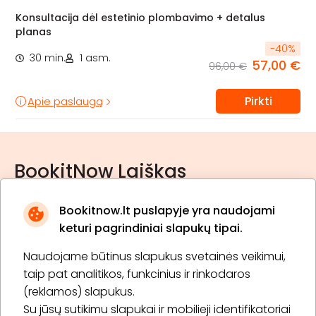
Konsultacija dėl estetinio plombavimo + detalus
planas
-
40
%
30 min.
1 asm.
57,00 €
96,00 €
Pirkti
Apie paslaugą
BookitNow Laiškas
Bookitnow.lt puslapyje yra naudojami
keturi pagrindiniai slapukų tipai.
Naudojame būtinus slapukus svetainės veikimui,
* Susipažinau su
privatumo politika
taip pat analitikos, funkcinius ir rinkodaros
(reklamos) slapukus.
Su jūsų sutikimu slapukai ir mobilieji identifikatoriai
Prenumeruoti