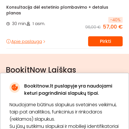
Konsultacija dėl estetinio plombavimo + detalus
planas
-
40
%
30 min.
1 asm.
57,00 €
96,00 €
Pirkti
Apie paslaugą
BookitNow Laiškas
Bookitnow.lt puslapyje yra naudojami
keturi pagrindiniai slapukų tipai.
Naudojame būtinus slapukus svetainės veikimui,
* Susipažinau su
privatumo politika
taip pat analitikos, funkcinius ir rinkodaros
(reklamos) slapukus.
Su jūsų sutikimu slapukai ir mobilieji identifikatoriai
Prenumeruoti