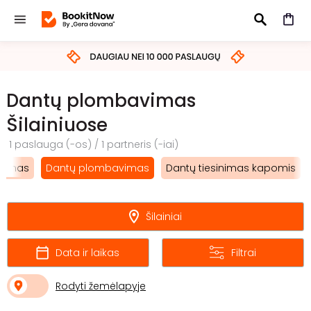
IEŠKOTI
Dantų plombavimas
Šilainiuose
1 paslauga (-os) / 1 partneris (-iai)
inimas
Dantų plombavimas
Dantų tiesinimas kapomis
Šilainiai
Data ir laikas
Filtrai
Rodyti žemėlapyje