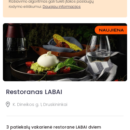
Rūšiavimo algoritmas gali turėti įtakos paslaugų
rodymo eiliškumui.
Daugiau informacijos
Restoranas LABAI
K. Dineikos g. 1, Druskininkai
3 patiekalų vakarienė restorane LABAI dviem