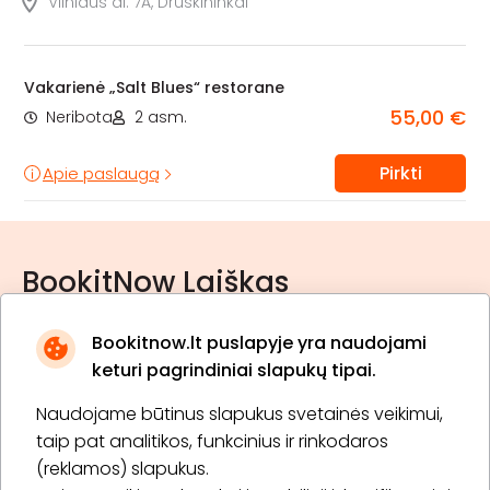
Vilniaus al. 7A, Druskininkai
Vakarienė „Salt Blues“ restorane
55,00 €
Neribota
2 asm.
Pirkti
Apie paslaugą
BookitNow Laiškas
Bookitnow.lt puslapyje yra naudojami
keturi pagrindiniai slapukų tipai.
Naudojame būtinus slapukus svetainės veikimui,
* Susipažinau su
privatumo politika
taip pat analitikos, funkcinius ir rinkodaros
(reklamos) slapukus.