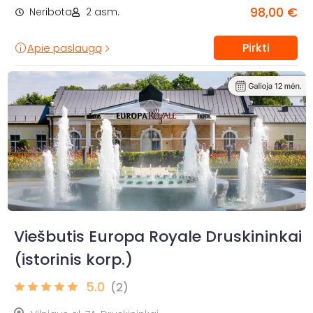
98,00 €
Neribota
2 asm.
Pirkti
Apie paslaugą
Viešbutis Europa Royale Druskininkai
(istorinis korp.)
5.0
(2)