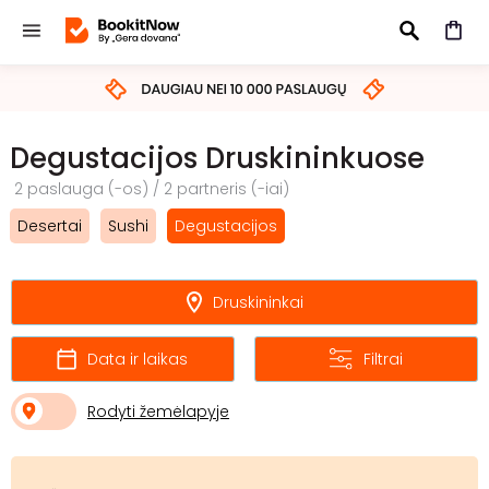
IEŠKOTI
Degustacijos Druskininkuose
2 paslauga (-os) / 2 partneris (-iai)
Desertai
Sushi
Degustacijos
Druskininkai
Data ir laikas
Filtrai
Rodyti žemėlapyje