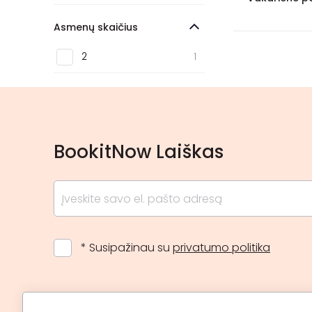
Biržai
1
Asmenų skaičius
2
1
BookitNow Laiškas
* Susipažinau su
privatumo politika