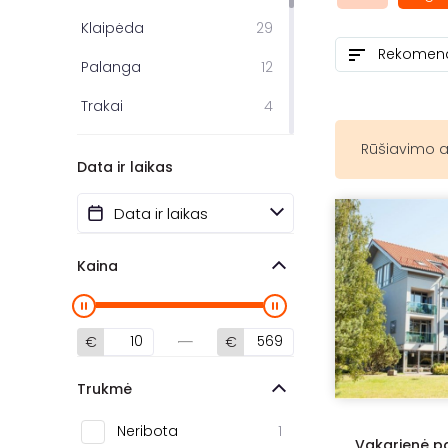
Klaipėda
29
Palanga
12
Trakai
4
Telšiai
3
Rūšiavimo a
Data ir laikas
Prienai
3
Anykščiai
2
Panevėžys
2
Kaina
Druskininkai
2
Ignalina
1
€
€
Neringa
1
Trukmė
Birštonas
1
Neribota
1
Vakarienė pa