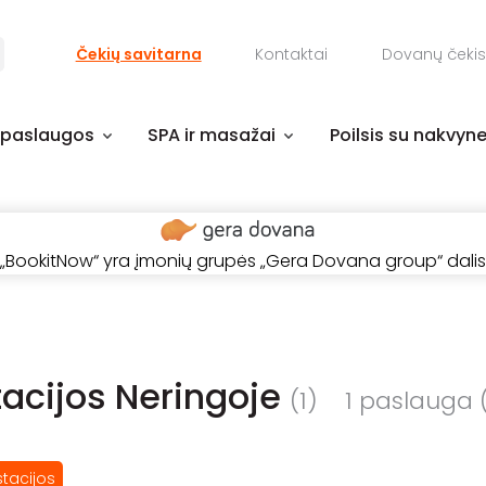
Čekių savitarna
Kontaktai
Dovanų čekis
 paslaugos
SPA ir masažai
Poilsis su nakvyn
„BookitNow“ yra įmonių grupės „Gera Dovana group“ dalis
acijos Neringoje
(1)
1 paslauga (-
tacijos