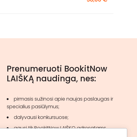
Prenumeruoti BookitNow
LAIŠKĄ naudinga, nes:
pirmasis sužinosi apie naujas paslaugas ir
specialius pasiūlymus;
dalyvausi konkursuose;
gausi tik BookitNow LAIŠKO adresatams
skirtas akcijas.