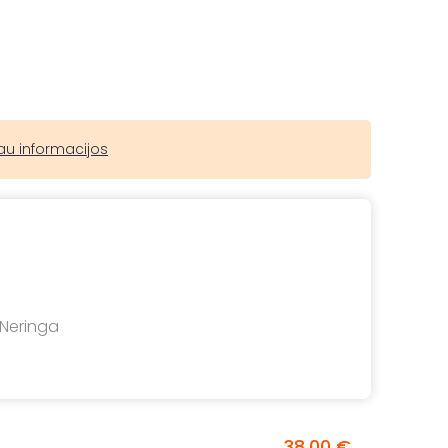
au informacijos
, Neringa
38,00 €