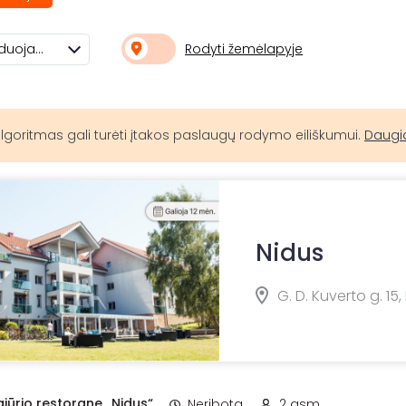
Rodyti žemėlapyje
Rekomenduojami
lgoritmas gali turėti įtakos paslaugų rodymo eiliškumui.
Daugi
Nidus
G. D. Kuverto g. 15
jūrio restorane „Nidus“
Neribota
2 asm.