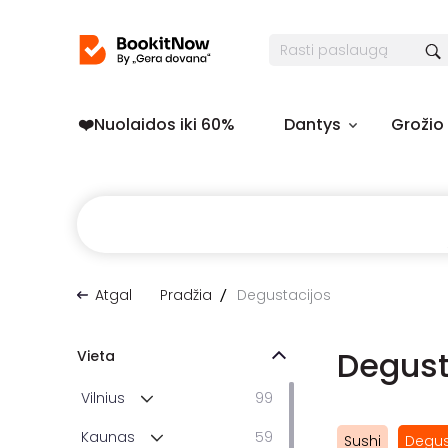
❤️️Nuolaidos iki 60%
Dantys
Grožio
Atgal
Pradžia
Degustacijos
Degust
Vieta
Vilnius
99
Kaunas
59
Sushi
Degus