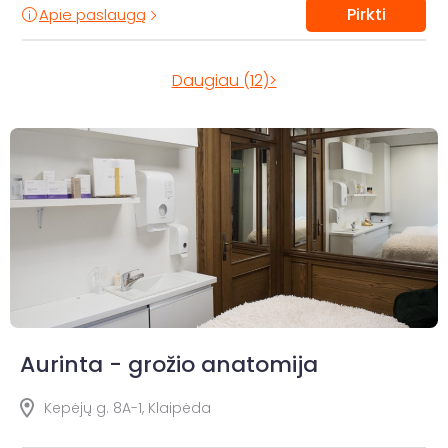
Pirkti
Apie paslaugą
Daugiau (12)>
Aurinta - grožio anatomija
Kepėjų g. 8A-1, Klaipėda