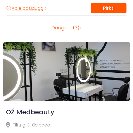
Pirkti
Apie paslaugą
Daugiau (7)>
OŽ Medbeauty
Tiltų g. 3, Klaipėda