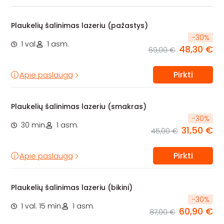
Plaukelių šalinimas lazeriu (pažastys)
-
30
%
1 val.
1 asm.
48,30 €
69,00 €
Pirkti
Apie paslaugą
Plaukelių šalinimas lazeriu (smakras)
-
30
%
30 min.
1 asm.
31,50 €
45,00 €
Pirkti
Apie paslaugą
Plaukelių šalinimas lazeriu (bikini)
-
30
%
1 val. 15 min.
1 asm.
60,90 €
87,00 €