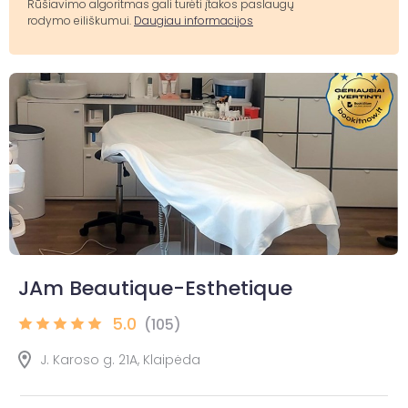
Rūšiavimo algoritmas gali turėti įtakos paslaugų
rodymo eiliškumui.
Daugiau informacijos
JAm Beautique-Esthetique
5.0
(105)
J. Karoso g. 21A, Klaipėda