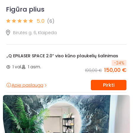
Figūra plius
5.0
(6)
Birutės g. 6, Klaipėda
„Q EPILASER SPACE 2.0“ viso kūno plaukelių šalinimas
-
24
%
1 val.
1 asm.
150,00 €
199,00 €
Pirkti
Apie paslaugą