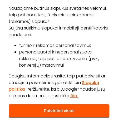
Naudojame būtinus slapukus svetainės veikimui,
* Susipažinau su
privatumo politika
taip pat analitikos, funkcinius ir rinkodaros
(reklamos) slapukus.
Su jūsų sutikimu slapukai ir mobilieji identifikatoriai
Prenumeruoti
naudojami:
turinio ir reklamos personalizavimui;
personalizuotai ir nepersonalizuotai
Apie „BookitNow“
reklamai, taip pat jos efektyvumo (pvz.,
konversijų) matavimui.
Informacija
Daugiau informacijos rasite, taip pat pakeisti ar
„GERA DOVANA“ GRUPĖ
atnaujinti pasirinkimus gali atlikti čia
Slapukų
politika
. Peržiūrėkite, kaip „Google“ naudos jūsų
asmens duomenis, spustelėję
čia.
Patvirtinti visus