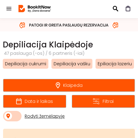
IEŠKOTI
Depiliacija Klaipėdoje
47 paslauga (-os) / 6 partneris (-iai)
Depiliacija cukrumi
Depiliacija vašku
Epiliacija lazeriu
Klaipėda
Data ir laikas
Filtrai
Rodyti žemėlapyje