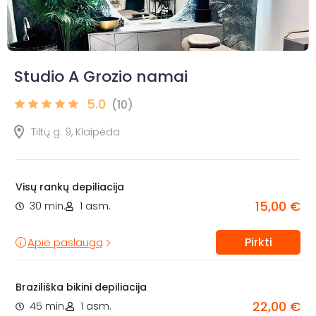
Studio A Grozio namai
5.0
(10)
Tiltų g. 9, Klaipėda
Visų rankų depiliacija
15,00 €
30 min.
1 asm.
Pirkti
Apie paslaugą
Braziliška bikini depiliacija
22,00 €
45 min.
1 asm.