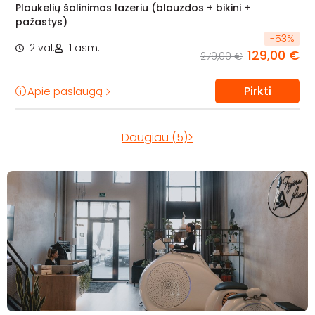
Plaukelių šalinimas lazeriu (blauzdos + bikini +
pažastys)
-
53
%
2 val.
1 asm.
129,00 €
279,00 €
Pirkti
Apie paslaugą
Daugiau (5)>