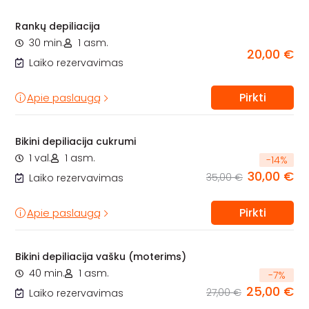
Rankų depiliacija
30 min.
1 asm.
20,00 €
Laiko rezervavimas
Pirkti
Apie paslaugą
Bikini depiliacija cukrumi
1 val.
1 asm.
-
14
%
30,00 €
35,00 €
Laiko rezervavimas
Pirkti
Apie paslaugą
Bikini depiliacija vašku (moterims)
40 min.
1 asm.
-
7
%
25,00 €
27,00 €
Laiko rezervavimas