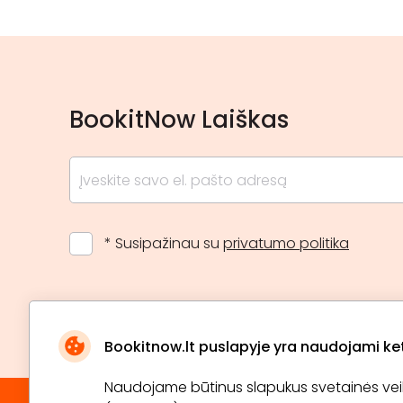
BookitNow Laiškas
* Susipažinau su
privatumo politika
Bookitnow.lt puslapyje yra naudojami ketu
Naudojame būtinus slapukus svetainės veikim