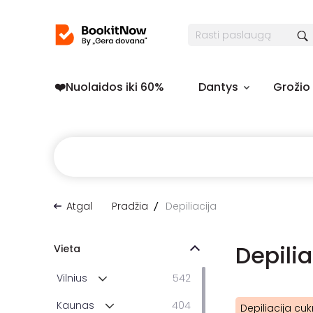
❤️️Nuolaidos iki 60%
Dantys
Grožio
Atgal
Pradžia
Depiliacija
Depili
Vieta
Vilnius
542
Kaunas
404
Depiliacija cu