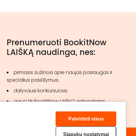
Prenumeruoti BookitNow
LAIŠKĄ naudinga, nes:
pirmasis sužinosi apie naujas paslaugas ir
specialius pasiūlymus;
dalyvausi konkursuose;
gausi tik BookitNow LAIŠKO adresatams
skirtas akcijas.
Patvirtinti visus
Slapukų nustatymai