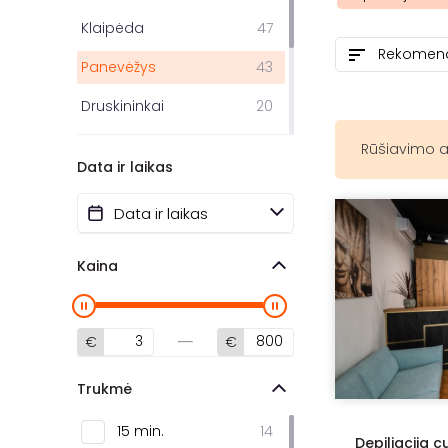
Klaipėda
47
Panevėžys
43
Druskininkai
20
Jonava
17
Rūšiavimo a
Data ir laikas
Šiauliai
14
Varėna
1
Kaišiadorys
1
Kaina
€
€
Trukmė
15 min.
14
Depiliacija c