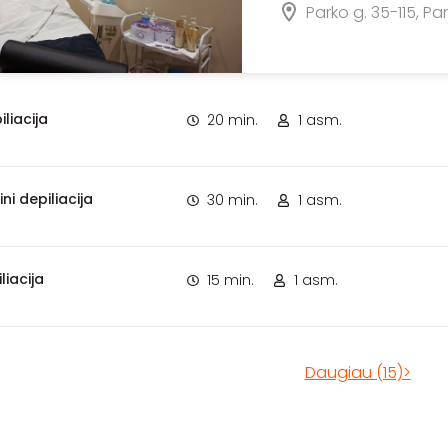
Parko g. 35-115, P
liacija
20 min.
1 asm.
ini depiliacija
30 min.
1 asm.
liacija
15 min.
1 asm.
Daugiau (15)>