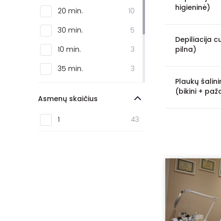
higieninė)
20 min.
10
30 min.
5
Depiliacija c
10 min.
3
pilna)
35 min.
3
Plaukų šalin
45 min.
2
(bikini + paž
Asmenų skaičius
50 min.
2
1
43
1 val.
2
25 min.
1
40 min.
1