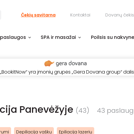
Čekių savitarna
Kontaktai
Dovanų čekis
 paslaugos
SPA ir masažai
Poilsis su nakvyn
„BookitNow“ yra įmonių grupės „Gera Dovana group“ dalis
acija Panevėžyje
(43)
43 paslauga 
krumi
Depiliacija vašku
Epiliacija lazeriu