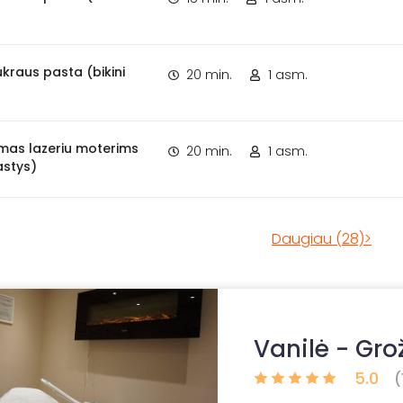
ukraus pasta (bikini
20 min.
1 asm.
imas lazeriu moterims
20 min.
1 asm.
astys)
Daugiau (28)>
Vanilė - Grož
5.0
(