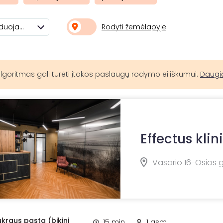
Rodyti žemėlapyje
Rekomenduojami
lgoritmas gali turėti įtakos paslaugų rodymo eiliškumui.
Daugi
Effectus klin
Vasario 16-Osios g
ukraus pasta (bikini
15 min.
1 asm.