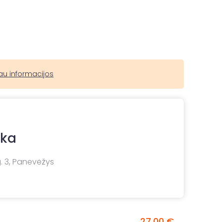
au informacijos
ika
. 3, Panevėžys
27,00 €