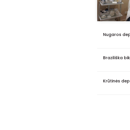
Nugaros depi
Braziliška bik
Krūtinės depi