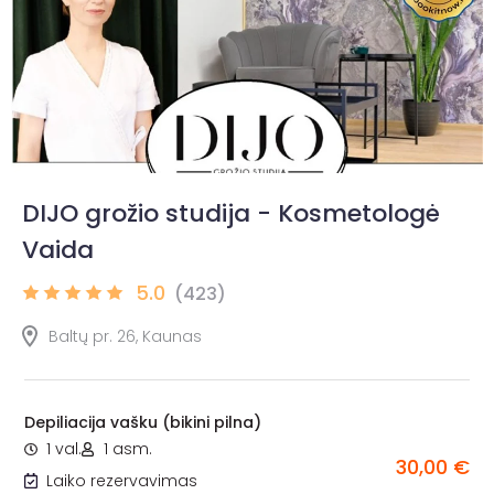
DIJO grožio studija - Kosmetologė
Vaida
5.0
(423)
Baltų pr. 26, Kaunas
Depiliacija vašku (bikini pilna)
1 val.
1 asm.
30,00 €
Laiko rezervavimas