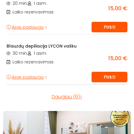
20 min.
1 asm.
15,00 €
Laiko rezervavimas
Pirkti
Apie paslaugą
Blauzdų depiliacija LYCON vašku
30 min.
1 asm.
15,00 €
Laiko rezervavimas
Pirkti
Apie paslaugą
Daugiau (6)>