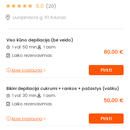
5.0
(20)
Liucijanavos g. 117, Kaunas
Viso kūno depiliacija (be veido)
1 val. 50 min.
1 asm.
80,00 €
Laiko rezervavimas
Pirkti
Apie paslaugą
Bikini depiliacija cukrumi + rankos + pažastys (vašku)
1 val. 30 min.
1 asm.
50,00 €
Laiko rezervavimas
Pirkti
Apie paslaugą