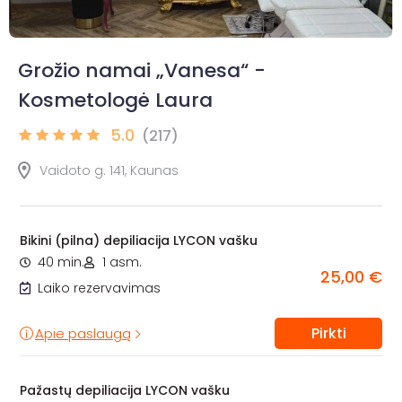
Grožio namai „Vanesa“ -
Kosmetologė Laura
5.0
(217)
Vaidoto g. 141, Kaunas
Bikini (pilna) depiliacija LYCON vašku
40 min.
1 asm.
25,00 €
Laiko rezervavimas
Pirkti
Apie paslaugą
Pažastų depiliacija LYCON vašku