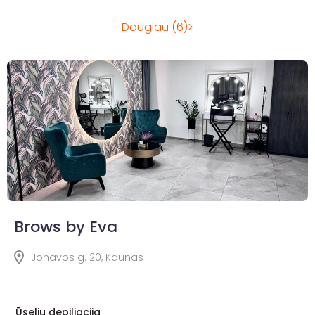
Daugiau (6)>
Brows by Eva
Jonavos g. 20, Kaunas
Ūselių depiliacija