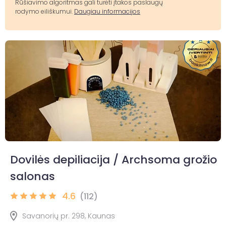
Rūšiavimo algoritmas gali turėti įtakos paslaugų
rodymo eiliškumui.
Daugiau informacijos
Dovilės depiliacija / Archsoma grožio
salonas
4.6
(112)
Savanorių pr. 298, Kaunas