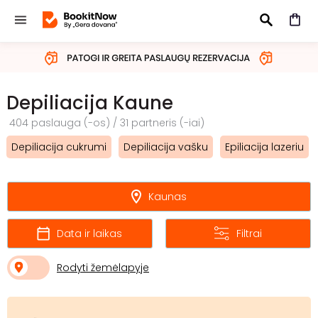
IEŠKOTI
Depiliacija Kaune
404 paslauga (-os) / 31 partneris (-iai)
Depiliacija cukrumi
Depiliacija vašku
Epiliacija lazeriu
Kaunas
Data ir laikas
Filtrai
Rodyti žemėlapyje