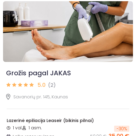
Grožis pagal JAKAS
5.0
(2)
Savanorių pr. 145, Kaunas
Lazerinė epiliacija Leaseir (bikinis pilnai)
1 val.
1 asm.
-
30
%
35,00 €