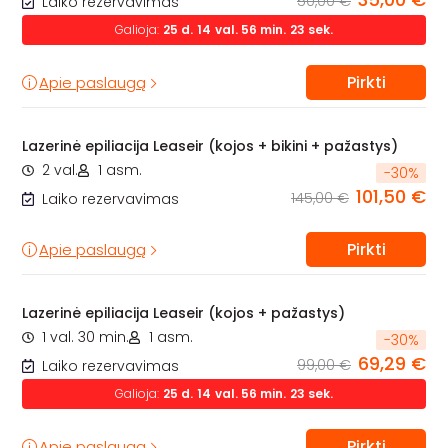
50,00 €
Laiko rezervavimas
Galioja:
25
d.
14
val.
56
min.
22
sek.
Pirkti
Apie paslaugą
Lazerinė epiliacija Leaseir (kojos + bikini + pažastys)
2 val.
1 asm.
-
30
%
101,50 €
145,00 €
Laiko rezervavimas
Pirkti
Apie paslaugą
Lazerinė epiliacija Leaseir (kojos + pažastys)
1 val. 30 min.
1 asm.
-
30
%
69,29 €
99,00 €
Laiko rezervavimas
Galioja:
25
d.
14
val.
56
min.
22
sek.
Pirkti
Apie paslaugą