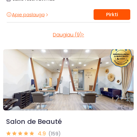
Pirkti
Apie paslaugą
Daugiau (9)>
Salon de Beauté
4.9
(159)