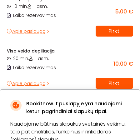
10 min.
1 asm.
5,00 €
Laiko rezervavimas
Pirkti
Apie paslaugą
Viso veido depiliacija
20 min.
1 asm.
10,00 €
Laiko rezervavimas
Pirkti
Apie paslaugą
Bookitnow.lt puslapyje yra naudojami
keturi pagrindiniai slapukų tipai.
Naudojame būtinus slapukus svetainės veikimui,
taip pat analitikos, funkcinius ir rinkodaros
(reklamos) slapukus.