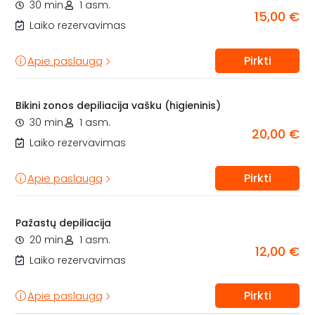
30 min.
1 asm.
15,00 €
Laiko rezervavimas
Pirkti
Apie paslaugą
Bikini zonos depiliacija vašku (higieninis)
30 min.
1 asm.
20,00 €
Laiko rezervavimas
Pirkti
Apie paslaugą
Pažastų depiliacija
20 min.
1 asm.
12,00 €
Laiko rezervavimas
Pirkti
Apie paslaugą