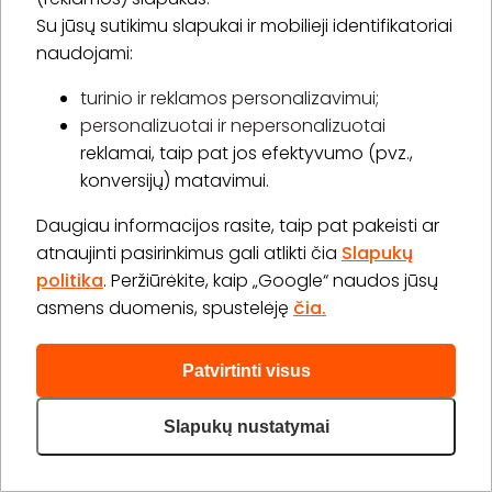
Su jūsų sutikimu slapukai ir mobilieji identifikatoriai
naudojami:
Vita Beauty cosmetology
turinio ir reklamos personalizavimui;
personalizuotai ir nepersonalizuotai
5.0
(19)
reklamai, taip pat jos efektyvumo (pvz.,
konversijų) matavimui.
Galindų g. 4, Kaunas
Daugiau informacijos rasite, taip pat pakeisti ar
atnaujinti pasirinkimus gali atlikti čia
Slapukų
Plaukų šalinimas diodiniu lazeriu moterims (bikini pilna)
politika
. Peržiūrėkite, kaip „Google“ naudos jūsų
30 min.
1 asm.
asmens duomenis, spustelėję
čia.
50,00 €
Laiko rezervavimas
Patvirtinti visus
Pirkti
Apie paslaugą
Slapukų nustatymai
Plaukų šalinimas lazeriu (blauzdos arba šlaunys +
keliai)