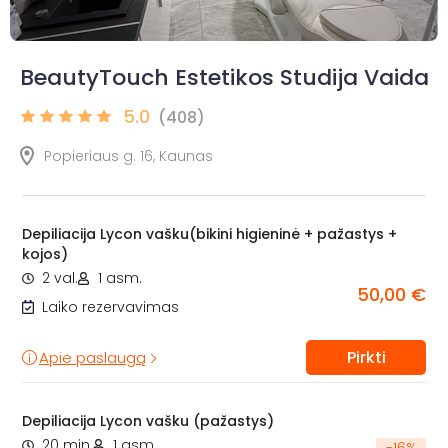
BeautyTouch Estetikos Studija Vaida
5.0
(408)
Popieriaus g. 16, Kaunas
Depiliacija Lycon vašku(bikini higieninė + pažastys +
kojos)
2 val.
1 asm.
50,00 €
Laiko rezervavimas
Pirkti
Apie paslaugą
Depiliacija Lycon vašku (pažastys)
20 min.
1 asm.
-
16
%