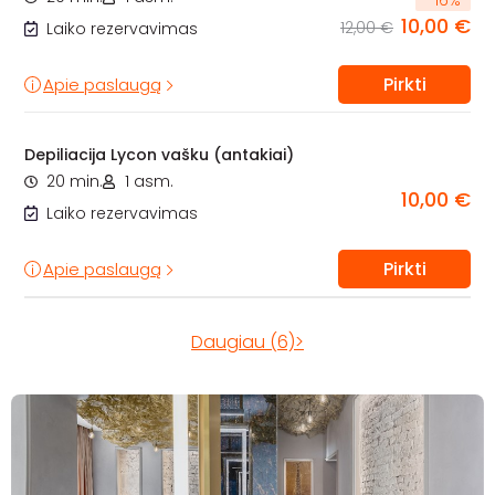
10,00 €
12,00 €
Laiko rezervavimas
Pirkti
Apie paslaugą
Depiliacija Lycon vašku (antakiai)
20 min.
1 asm.
10,00 €
Laiko rezervavimas
Pirkti
Apie paslaugą
Daugiau (6)>