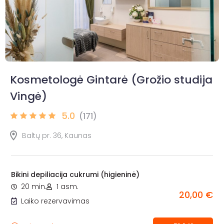
Kosmetologė Gintarė (Grožio studija
Vingė)
5.0
(171)
Baltų pr. 36, Kaunas
Bikini depiliacija cukrumi (higieninė)
20 min.
1 asm.
20,00 €
Laiko rezervavimas