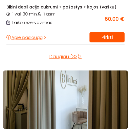
Bikini depiliacija cukrumi + pažastys + kojos (vašku)
1 val. 30 min.
1 asm.
60,00 €
Laiko rezervavimas
Pirkti
Apie paslaugą
Daugiau (33)>