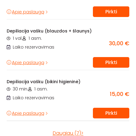
Pirkti
Apie paslaugą
Depiliacija vašku (blauzdos + šlaunys)
1 val.
1 asm.
30,00 €
Laiko rezervavimas
Pirkti
Apie paslaugą
Depiliacija vašku (bikini higieninė)
30 min.
1 asm.
15,00 €
Laiko rezervavimas
Pirkti
Apie paslaugą
Daugiau (7)>