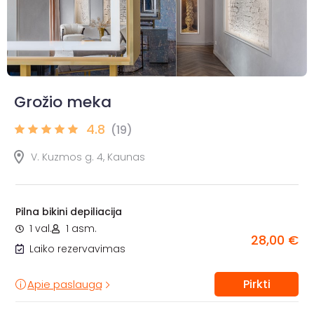
Grožio meka
4.8
(19)
V. Kuzmos g. 4, Kaunas
Pilna bikini depiliacija
1 val.
1 asm.
28,00 €
Laiko rezervavimas
Pirkti
Apie paslaugą