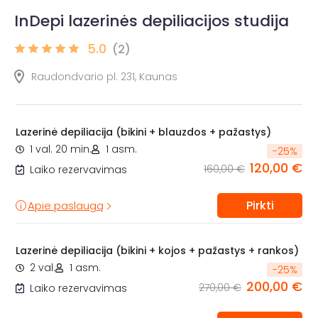
InDepi lazerinės depiliacijos studija
5.0
(2)
Raudondvario pl. 231, Kaunas
Lazerinė depiliacija (bikini + blauzdos + pažastys)
1 val. 20 min.
1 asm.
-
25
%
120,00 €
160,00 €
Laiko rezervavimas
Pirkti
Apie paslaugą
Lazerinė depiliacija (bikini + kojos + pažastys + rankos)
2 val.
1 asm.
-
25
%
200,00 €
270,00 €
Laiko rezervavimas