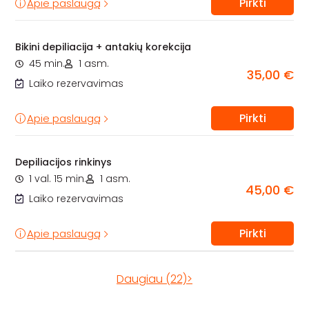
Pirkti
Apie paslaugą
Bikini depiliacija + antakių korekcija
45 min.
1 asm.
35,00 €
Laiko rezervavimas
Pirkti
Apie paslaugą
Depiliacijos rinkinys
1 val. 15 min.
1 asm.
45,00 €
Laiko rezervavimas
Pirkti
Apie paslaugą
Daugiau (22)>