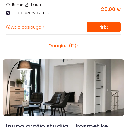
15 min.
1 asm.
25,00 €
Laiko rezervavimas
Pirkti
Apie paslaugą
Daugiau (12)>
Inuno grožio studija - kosmetikė