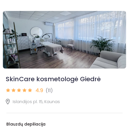
SkinCare kosmetologė Giedrė
4.9
(11)
Islandijos pl. 15, Kaunas
Blauzdų depiliacija