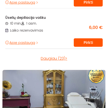
Pirkti
Apie paslaugą
Ūselių depiliacija vašku
10 min.
1 asm.
6,00 €
Laiko rezervavimas
Pirkti
Apie paslaugą
Daugiau (23)>