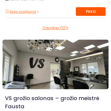
Pirkti
Apie paslaugą
Daugiau (12)>
VS grožio salonas – grožio meistrė
Fausta