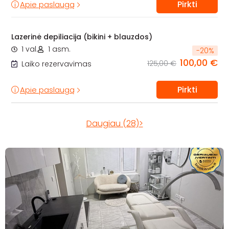
Pirkti
Apie paslaugą
Lazerinė depiliacija (bikini + blauzdos)
1 val.
1 asm.
-
20
%
100,00 €
125,00 €
Laiko rezervavimas
Pirkti
Apie paslaugą
Daugiau (28)>