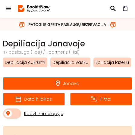
IEŠKOTI
Depiliacija Jonavoje
17 paslauga (-os) / 1 partneris (-iai)
Depiliacija cukrumi
Depiliacija vašku
Epiliacija lazeriu
Jonava
Data ir laikas
Filtrai
Rodyti žemėlapyje