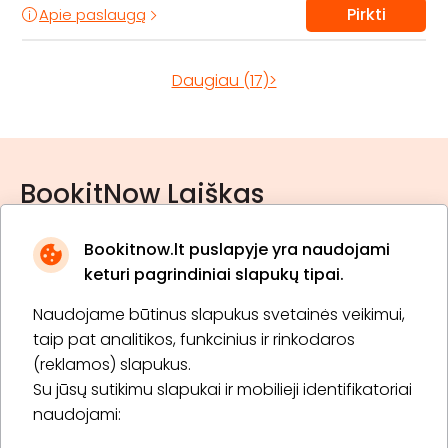
Pirkti
Apie paslaugą
Daugiau (17)>
BookitNow Laiškas
Bookitnow.lt puslapyje yra naudojami
keturi pagrindiniai slapukų tipai.
Naudojame būtinus slapukus svetainės veikimui,
* Susipažinau su
privatumo politika
taip pat analitikos, funkcinius ir rinkodaros
(reklamos) slapukus.
Su jūsų sutikimu slapukai ir mobilieji identifikatoriai
Prenumeruoti
naudojami: