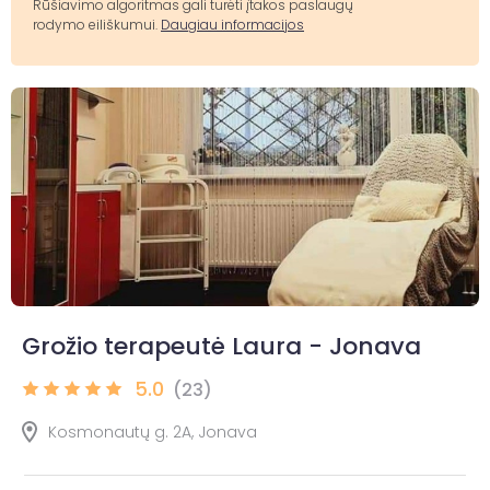
Rūšiavimo algoritmas gali turėti įtakos paslaugų
rodymo eiliškumui.
Daugiau informacijos
Grožio terapeutė Laura - Jonava
5.0
(23)
Kosmonautų g. 2A, Jonava