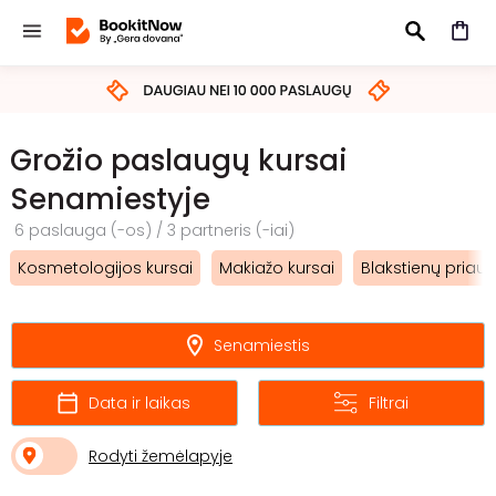
IEŠKOTI
Grožio paslaugų kursai
Senamiestyje
6 paslauga (-os) / 3 partneris (-iai)
Kosmetologijos kursai
Makiažo kursai
Blakstienų priau
Senamiestis
Data ir laikas
Filtrai
Rodyti žemėlapyje