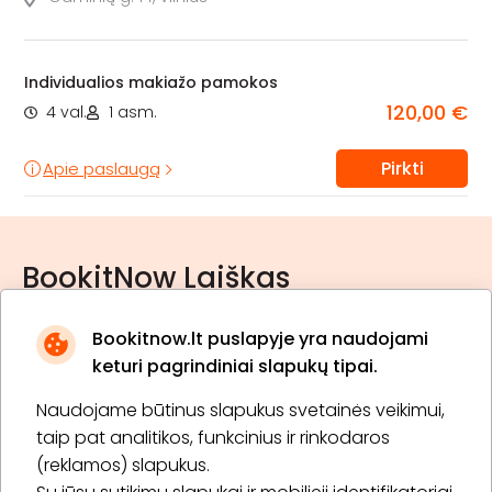
Individualios makiažo pamokos
120,00 €
4 val.
1 asm.
Pirkti
Apie paslaugą
BookitNow Laiškas
Bookitnow.lt puslapyje yra naudojami
keturi pagrindiniai slapukų tipai.
Naudojame būtinus slapukus svetainės veikimui,
* Susipažinau su
privatumo politika
taip pat analitikos, funkcinius ir rinkodaros
(reklamos) slapukus.