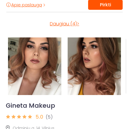
Pirkti
Apie paslaugą
Daugiau (4)>
Gineta Makeup
5.0
(5)
Odminių g. 14, Vilnius