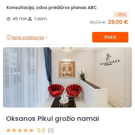
Konsultacija, odos priežiūros planas ABC
-
35
%
45 min.
1 asm.
29,00 €
45,00 €
Pirkti
Apie paslaugą
Oksanos Pikul grožio namai
5.0
(1)