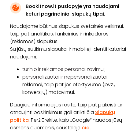
Bookitnow.lt puslapyje yra naudojami
keturi pagrindiniai slapukų tipai.
Naudojame būtinus slapukus svetainės veikimui,
* Susipažinau su
privatumo politika
taip pat analitikos, funkcinius ir rinkodaros
(reklamos) slapukus.
Su jūsų sutikimu slapukai ir mobilieji identifikatoriai
Prenumeruoti
naudojami:
turinio ir reklamos personalizavimui;
personalizuotai ir nepersonalizuotai
Apie „BookitNow“
reklamai, taip pat jos efektyvumo (pvz.,
konversijų) matavimui.
Informacija
Daugiau informacijos rasite, taip pat pakeisti ar
„GERA DOVANA“ GRUPĖ
atnaujinti pasirinkimus gali atlikti čia
Slapukų
politika
. Peržiūrėkite, kaip „Google“ naudos jūsų
asmens duomenis, spustelėję
čia.