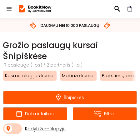
IEŠKOTI
Grožio paslaugų kursai
Šnipiškėse
7 paslauga (-os) / 2 partneris (-iai)
Kosmetologijos kursai
Makiažo kursai
Blakstienų priau
Šnipiškės
Data ir laikas
Filtrai
Rodyti žemėlapyje