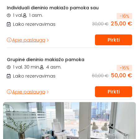
Individuali dieninio makiažo pamoka sau
1 val.
1 asm.
-
16
%
25,00 €
30,00 €
Laiko rezervavimas
Pirkti
Apie paslaugą
Grupinė dieninio makiažo pamoka
1 val. 30 min.
4 asm.
-
16
%
50,00 €
60,00 €
Laiko rezervavimas
Pirkti
Apie paslaugą