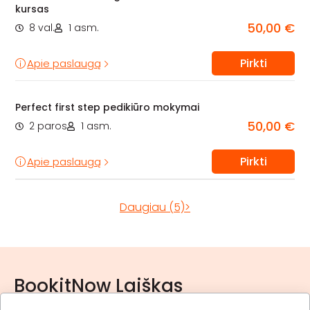
kursas
50,00 €
8 val.
1 asm.
Pirkti
Apie paslaugą
Perfect first step pedikiūro mokymai
50,00 €
2 paros
1 asm.
Pirkti
Apie paslaugą
Daugiau (5)>
BookitNow Laiškas