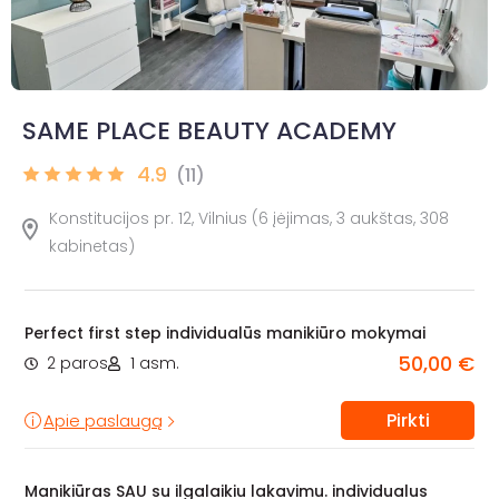
SAME PLACE BEAUTY ACADEMY
4.9
(11)
Konstitucijos pr. 12, Vilnius (6 įėjimas, 3 aukštas, 308
kabinetas)
Perfect first step individualūs manikiūro mokymai
50,00 €
2 paros
1 asm.
Pirkti
Apie paslaugą
Manikiūras SAU su ilgalaikiu lakavimu. individualus