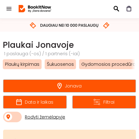
IEŠKOTI
Plaukai Jonavoje
1 paslauga (-os) / 1 partneris (-iai)
Plaukų kirpimas
Šukuosenos
Gydomosios procedūros
Jonava
Data ir laikas
Filtrai
Rodyti žemėlapyje