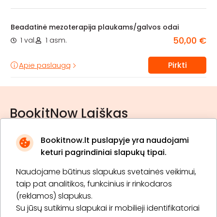
Beadatinė mezoterapija plaukams/galvos odai
50,00 €
1 val.
1 asm.
Pirkti
Apie paslaugą
BookitNow Laiškas
Bookitnow.lt puslapyje yra naudojami
keturi pagrindiniai slapukų tipai.
Naudojame būtinus slapukus svetainės veikimui,
* Susipažinau su
privatumo politika
taip pat analitikos, funkcinius ir rinkodaros
(reklamos) slapukus.
Su jūsų sutikimu slapukai ir mobilieji identifikatoriai
Prenumeruoti