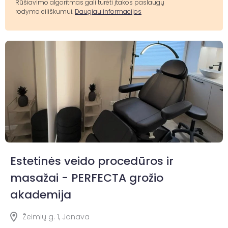
Rūšiavimo algoritmas gali turėti įtakos paslaugų
rodymo eiliškumui.
Daugiau informacijos
Estetinės veido procedūros ir
masažai - PERFECTA grožio
akademija
Žeimių g. 1, Jonava