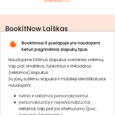
BookitNow Laiškas
Bookitnow.lt puslapyje yra naudojami
keturi pagrindiniai slapukų tipai.
Naudojame būtinus slapukus svetainės veikimui,
* Susipažinau su
privatumo politika
taip pat analitikos, funkcinius ir rinkodaros
(reklamos) slapukus.
Su jūsų sutikimu slapukai ir mobilieji identifikatoriai
Prenumeruoti
naudojami:
turinio ir reklamos personalizavimui;
personalizuotai ir nepersonalizuotai
Apie „BookitNow“
reklamai, taip pat jos efektyvumo (pvz.,