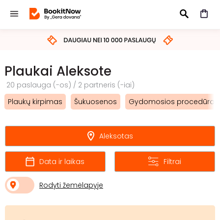
IEŠKOTI
Plaukai Aleksote
20 paslauga (-os) / 2 partneris (-iai)
Plaukų kirpimas
Šukuosenos
Gydomosios procedūros
Aleksotas
Data ir laikas
Filtrai
Rodyti žemėlapyje