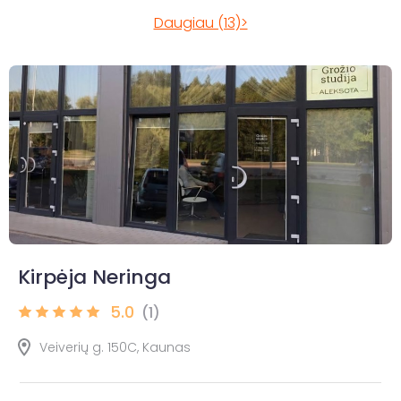
Daugiau (13)>
Kirpėja Neringa
5.0
(1)
Veiverių g. 150C, Kaunas