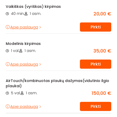
Vaikiškas (vyriškas) kirpimas
20,00 €
40 min.
1 asm.
Pirkti
Apie paslaugą
Modelinis kirpimas
35,00 €
1 val.
1 asm.
Pirkti
Apie paslaugą
AirTouch/kombinuotas plaukų dažymas(vidutinio ilgio
plaukai)
150,00 €
5 val.
1 asm.
Pirkti
Apie paslaugą