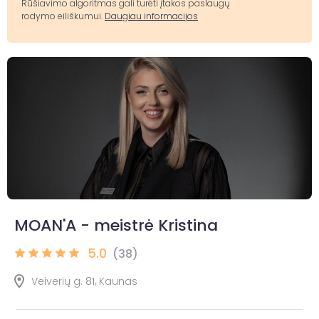
Rūšiavimo algoritmas gali turėti įtakos paslaugų
rodymo eiliškumui.
Daugiau informacijos
MOAN'A - meistrė Kristina
5.0
(38)
Veiverių g. 81, Kaunas