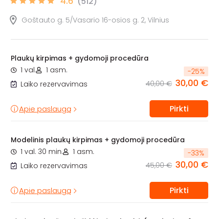
4.6
(512)
Goštauto g. 5/Vasario 16-osios g. 2, Vilnius
Plaukų kirpimas + gydomoji procedūra
1 val.
1 asm.
-
25
%
30,00 €
40,00 €
Laiko rezervavimas
Pirkti
Apie paslaugą
Modelinis plaukų kirpimas + gydomoji procedūra
1 val. 30 min.
1 asm.
-
33
%
30,00 €
45,00 €
Laiko rezervavimas
Pirkti
Apie paslaugą