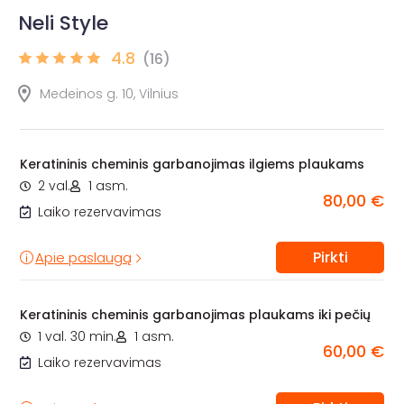
Neli Style
4.8
(16)
Medeinos g. 10, Vilnius
Keratininis cheminis garbanojimas ilgiems plaukams
2 val.
1 asm.
80,00 €
Laiko rezervavimas
Pirkti
Apie paslaugą
Keratininis cheminis garbanojimas plaukams iki pečių
1 val. 30 min.
1 asm.
60,00 €
Laiko rezervavimas