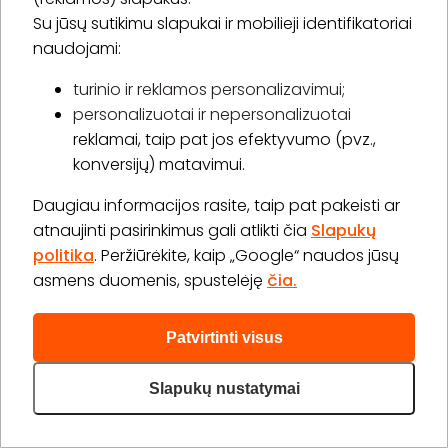
Su jūsų sutikimu slapukai ir mobilieji identifikatoriai
naudojami:
Kare grožio salonas
turinio ir reklamos personalizavimui;
personalizuotai ir nepersonalizuotai
4.6
(52)
reklamai, taip pat jos efektyvumo (pvz.,
konversijų) matavimui.
Gedvydžių g. 24, Vilnius
Daugiau informacijos rasite, taip pat pakeisti ar
atnaujinti pasirinkimus gali atlikti čia
Slapukų
Vyrų kirpimas mašinėle ir žirklėmis
politika
. Peržiūrėkite, kaip „Google“ naudos jūsų
30 min.
1 asm.
asmens duomenis, spustelėję
čia.
15,00 €
Laiko rezervavimas
Patvirtinti visus
Pirkti
Apie paslaugą
Slapukų nustatymai
Plaukų dažymas viena spalva (pusilgiai, iki pečių
plaukai)