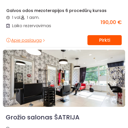
Galvos odos mezoterapijos 6 procedūrų kursas
1 val.
1 asm.
190,00 €
Laiko rezervavimas
Pirkti
Apie paslaugą
Grožio salonas ŠATRIJA