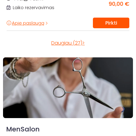
90,00 €
Laiko rezervavimas
Pirkti
Apie paslaugą
Daugiau (27)>
MenSalon