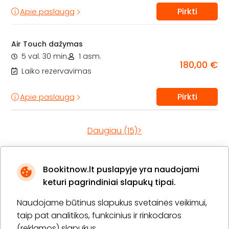
Pirkti
Apie paslaugą
Air Touch dažymas
5 val. 30 min.
1 asm.
180,00 €
Laiko rezervavimas
Pirkti
Apie paslaugą
Daugiau (15)>
Bookitnow.lt puslapyje yra naudojami
keturi pagrindiniai slapukų tipai.
Naudojame būtinus slapukus svetainės veikimui,
taip pat analitikos, funkcinius ir rinkodaros
(reklamos) slapukus.