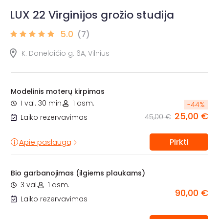
LUX 22 Virginijos grožio studija
5.0
(7)
K. Donelaičio g. 6A, Vilnius
Modelinis moterų kirpimas
1 val. 30 min.
1 asm.
-
44
%
25,00 €
45,00 €
Laiko rezervavimas
Pirkti
Apie paslaugą
Bio garbanojimas (ilgiems plaukams)
3 val.
1 asm.
90,00 €
Laiko rezervavimas