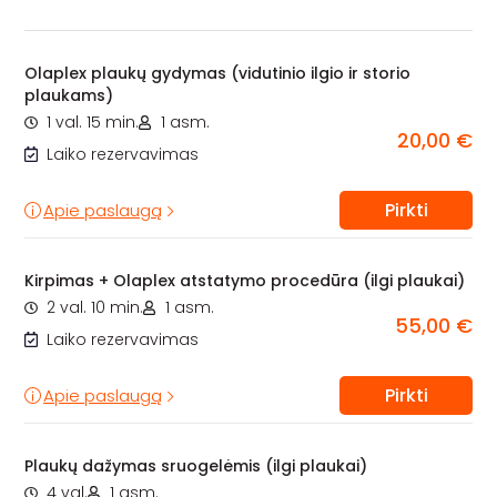
Olaplex plaukų gydymas (vidutinio ilgio ir storio
plaukams)
1 val. 15 min.
1 asm.
20,00 €
Laiko rezervavimas
Pirkti
Apie paslaugą
Kirpimas + Olaplex atstatymo procedūra (ilgi plaukai)
2 val. 10 min.
1 asm.
55,00 €
Laiko rezervavimas
Pirkti
Apie paslaugą
Plaukų dažymas sruogelėmis (ilgi plaukai)
4 val.
1 asm.