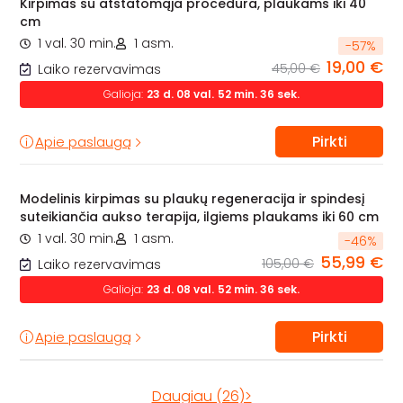
Kirpimas su atstatomąja procedūra, plaukams iki 40
cm
1 val. 30 min.
1 asm.
-
57
%
19,00 €
45,00 €
Laiko rezervavimas
Galioja:
23
d.
08
val.
52
min.
34
sek.
Pirkti
Apie paslaugą
Modelinis kirpimas su plaukų regeneracija ir spindesį
suteikiančia aukso terapija, ilgiems plaukams iki 60 cm
1 val. 30 min.
1 asm.
-
46
%
55,99 €
105,00 €
Laiko rezervavimas
Galioja:
23
d.
08
val.
52
min.
34
sek.
Pirkti
Apie paslaugą
Daugiau (26)>