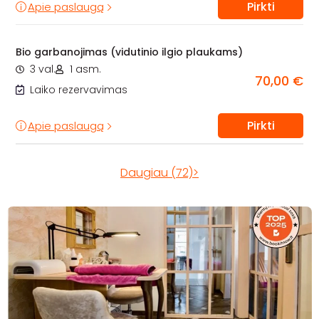
Pirkti
Apie paslaugą
Bio garbanojimas (vidutinio ilgio plaukams)
3 val.
1 asm.
70,00 €
Laiko rezervavimas
Pirkti
Apie paslaugą
Daugiau (72)>