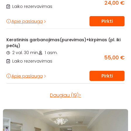
24,00 €
Laiko rezervavimas
Pirkti
Apie paslaugą
Keratininis garbanojimas(purevimas)+kirpimas (pl. iki
pečių)
2 val. 30 min.
1 asm.
55,00 €
Laiko rezervavimas
Pirkti
Apie paslaugą
Daugiau (19)>