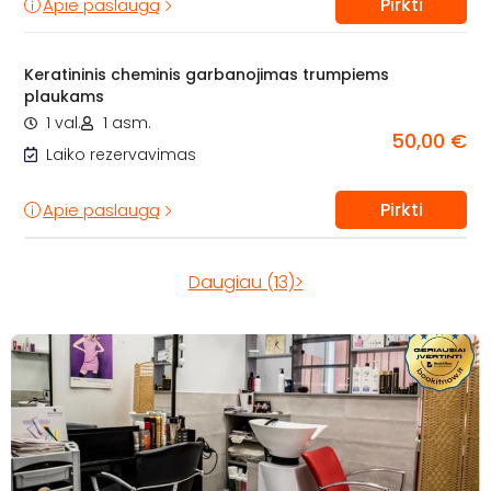
Pirkti
Apie paslaugą
Keratininis cheminis garbanojimas trumpiems
plaukams
1 val.
1 asm.
50,00 €
Laiko rezervavimas
Pirkti
Apie paslaugą
Daugiau (13)>