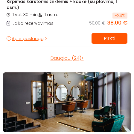
Kirpimas karštomis žirklėmis + kaukė (su plovimu, 1
asm.)
1 val. 30 min.
1 asm.
-
24
%
38,00 €
50,00 €
Laiko rezervavimas
Pirkti
Apie paslaugą
Daugiau (24)>