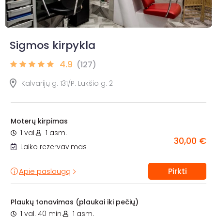
Sigmos kirpykla
4.9
(127)
Kalvarijų g. 131/P. Lukšio g. 2
Moterų kirpimas
1 val.
1 asm.
30,00 €
Laiko rezervavimas
Pirkti
Apie paslaugą
Plaukų tonavimas (plaukai iki pečių)
1 val. 40 min.
1 asm.