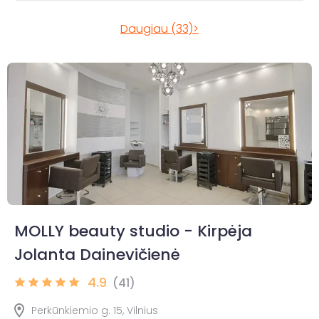
Daugiau (33)>
MOLLY beauty studio - Kirpėja
Jolanta Dainevičienė
4.9
(41)
Perkūnkiemio g. 15, Vilnius