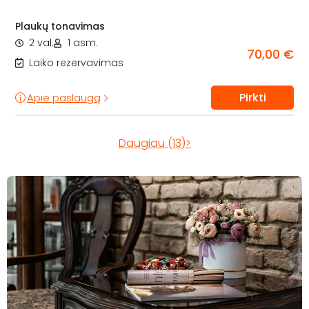
Plaukų tonavimas
2 val.
1 asm.
70,00 €
Laiko rezervavimas
Pirkti
Apie paslaugą
Daugiau (13)>