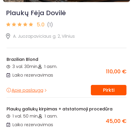
Plaukų Fėja Dovilė
5.0
(1)
A. Juozapaviciaus g. 2, Vilnius
Brazilian Blond
3 val. 30min.
1 asm.
110,00 €
Laiko rezervavimas
Pirkti
Apie paslaugą
Plaukų galiukų kirpimas + atstatomoji procedūra
1 val. 50 min.
1 asm.
45,00 €
Laiko rezervavimas