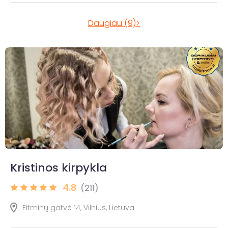
Daugiau (9)>
Kristinos kirpykla
4.8
(211)
Eitminų gatvė 14, Vilnius, Lietuva