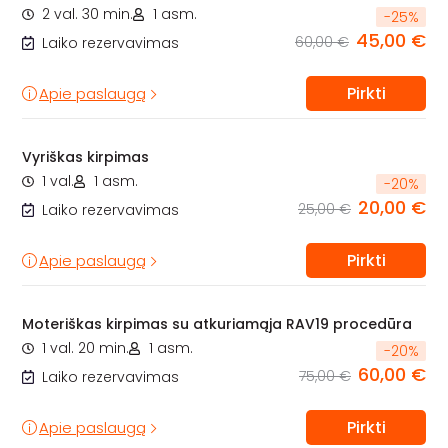
2 val. 30 min.
1 asm.
-
25
%
45,00 €
60,00 €
Laiko rezervavimas
Pirkti
Apie paslaugą
Vyriškas kirpimas
1 val.
1 asm.
-
20
%
20,00 €
25,00 €
Laiko rezervavimas
Pirkti
Apie paslaugą
Moteriškas kirpimas su atkuriamąja RAV19 procedūra
1 val. 20 min.
1 asm.
-
20
%
60,00 €
75,00 €
Laiko rezervavimas
Pirkti
Apie paslaugą