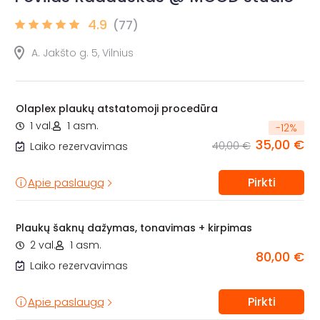
4.9
(77)
A. Jakšto g. 5, Vilnius
Olaplex plaukų atstatomoji procedūra
1 val.
1 asm.
-
12
%
35,00 €
40,00 €
Laiko rezervavimas
Pirkti
Apie paslaugą
Plaukų šaknų dažymas, tonavimas + kirpimas
2 val.
1 asm.
80,00 €
Laiko rezervavimas
Pirkti
Apie paslaugą