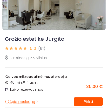
Grožio estetikė Jurgita
5.0
(51)
Rinktinės g. 55, Vilnius
Galvos mikroadatinė mezoterapija
40 min.
1 asm.
35,00 €
Laiko rezervavimas
Pirkti
Apie paslaugą