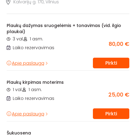
Kalvarijų g. 170, Vilnius
Plaukų dažymas sruogelėmis + tonavimas (vid. ilgio
plaukai)
3 val.
1 asm.
80,00 €
Laiko rezervavimas
Pirkti
Apie paslaugą
Plaukų kirpimas moterims
1 val.
1 asm.
25,00 €
Laiko rezervavimas
Pirkti
Apie paslaugą
Šukuosena