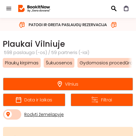
IEŠKOTI
Plaukai Vilniuje
598 paslauga (-os) / 59 partneris (-iai)
Plaukų kirpimas
Šukuosenos
Gydomosios procedūros
Vilnius
Data ir laikas
Filtrai
Rodyti žemėlapyje