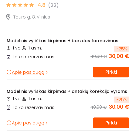
4.8
(22)
Tauro g. 8, Vilnius
Modelinis vyriškas kirpimas + barzdos formavimas
1 val.
1 asm.
-
25
%
30,00 €
40,00 €
Laiko rezervavimas
Pirkti
Apie paslaugą
Modelinis vyriškas kirpimas + antakių korekcija vyrams
1 val.
1 asm.
-
25
%
30,00 €
40,00 €
Laiko rezervavimas
Pirkti
Apie paslaugą