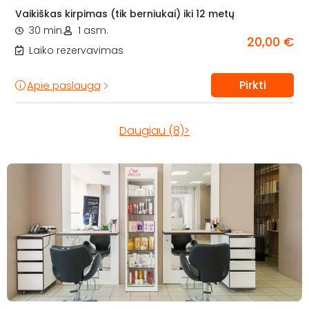
Vaikiškas kirpimas (tik berniukai) iki 12 metų
30 min.
1 asm.
20,00 €
Laiko rezervavimas
Pirkti
Apie paslaugą
Daugiau (8)>