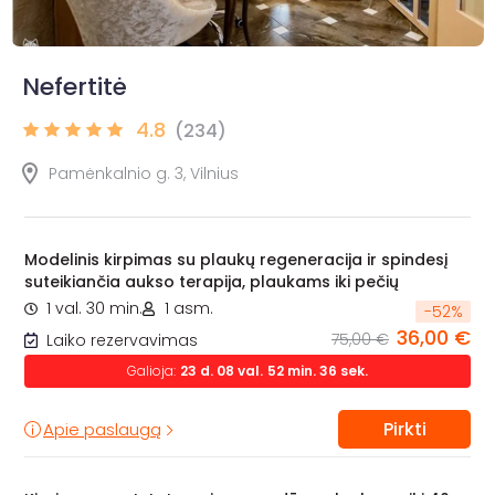
Nefertitė
4.8
(234)
Pamėnkalnio g. 3, Vilnius
Modelinis kirpimas su plaukų regeneracija ir spindesį
suteikiančia aukso terapija, plaukams iki pečių
1 val. 30 min.
1 asm.
-
52
%
36,00 €
75,00 €
Laiko rezervavimas
Galioja:
23
d.
08
val.
52
min.
34
sek.
Pirkti
Apie paslaugą