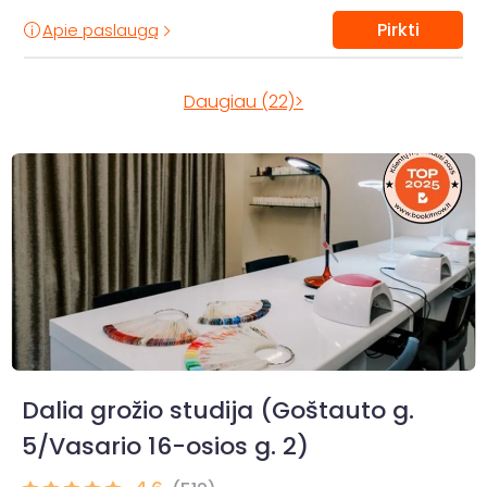
Pirkti
Apie paslaugą
Daugiau (22)>
Dalia grožio studija (Goštauto g.
5/Vasario 16-osios g. 2)