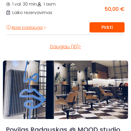
1 val. 30 min.
1 asm.
50,00 €
Laiko rezervavimas
Pirkti
Apie paslaugą
Daugiau (10)>
Povilas Radauskas @ MOOD studio