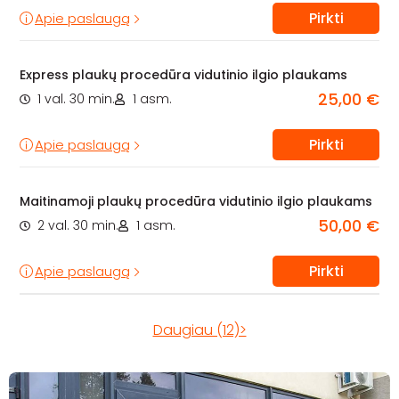
Pirkti
Apie paslaugą
Express plaukų procedūra vidutinio ilgio plaukams
25,00 €
1 val. 30 min.
1 asm.
Pirkti
Apie paslaugą
Maitinamoji plaukų procedūra vidutinio ilgio plaukams
50,00 €
2 val. 30 min.
1 asm.
Pirkti
Apie paslaugą
Daugiau (12)>