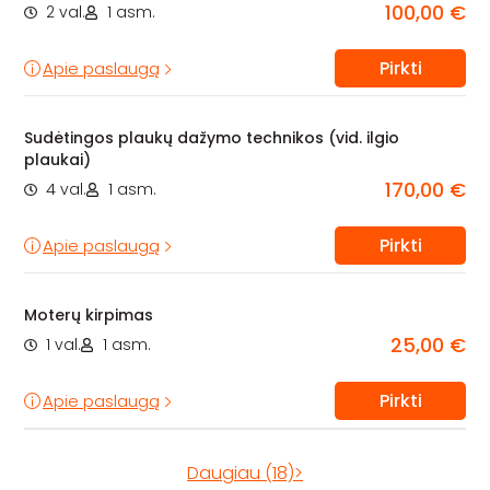
100,00 €
2 val.
1 asm.
Pirkti
Apie paslaugą
Sudėtingos plaukų dažymo technikos (vid. ilgio
plaukai)
170,00 €
4 val.
1 asm.
Pirkti
Apie paslaugą
Moterų kirpimas
25,00 €
1 val.
1 asm.
Pirkti
Apie paslaugą
Daugiau (18)>