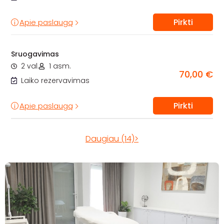
Pirkti
Apie paslaugą
Sruogavimas
2 val.
1 asm.
70,00 €
Laiko rezervavimas
Pirkti
Apie paslaugą
Daugiau (14)>