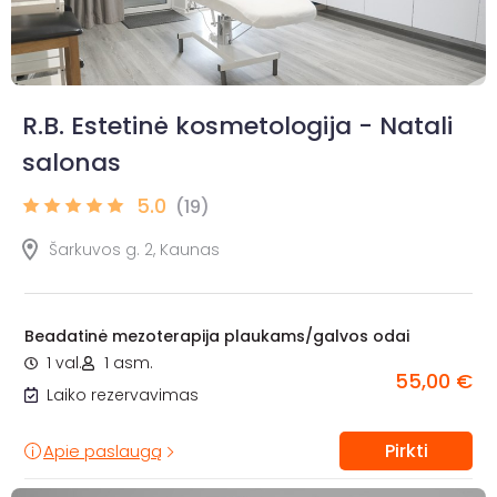
R.B. Estetinė kosmetologija - Natali
salonas
5.0
(19)
Šarkuvos g. 2, Kaunas
Beadatinė mezoterapija plaukams/galvos odai
1 val.
1 asm.
55,00 €
Laiko rezervavimas
Pirkti
Apie paslaugą