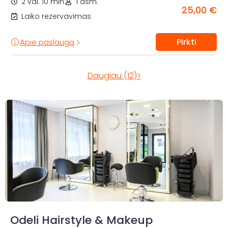
2 val. 10 min.
1 asm.
25,00 €
Laiko rezervavimas
Pirkti
Apie paslaugą
Daugiau (12)>
Odeli Hairstyle & Makeup