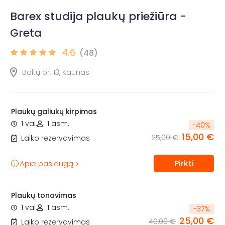
Barex studija plaukų priežiūra -
Greta
4.6
(48)
Baltų pr. 13, Kaunas
Plaukų galiukų kirpimas
1 val.
1 asm.
-
40
%
15,00 €
25,00 €
Laiko rezervavimas
Pirkti
Apie paslaugą
Plaukų tonavimas
1 val.
1 asm.
-
37
%
25,00 €
40,00 €
Laiko rezervavimas