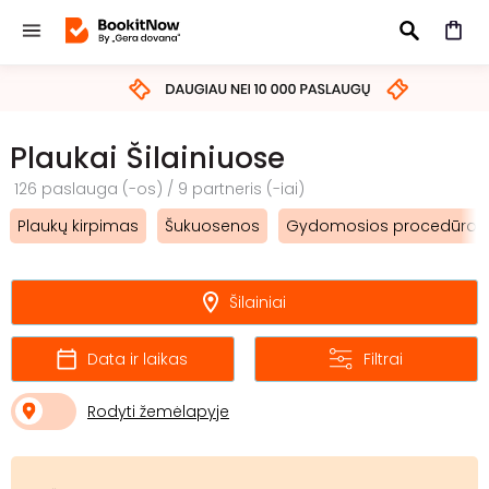
IEŠKOTI
Plaukai Šilainiuose
126 paslauga (-os) / 9 partneris (-iai)
Plaukų kirpimas
Šukuosenos
Gydomosios procedūros
Šilainiai
Data ir laikas
Filtrai
Rodyti žemėlapyje