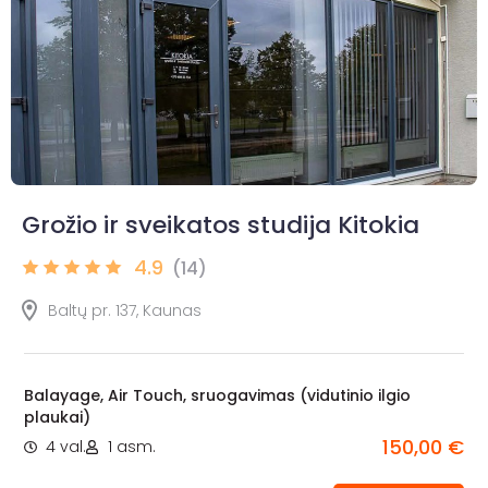
Grožio ir sveikatos studija Kitokia
4.9
(14)
Baltų pr. 137, Kaunas
Balayage, Air Touch, sruogavimas (vidutinio ilgio
plaukai)
150,00 €
4 val.
1 asm.