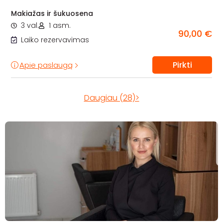
Makiažas ir šukuosena
3 val.
1 asm.
90,00 €
Laiko rezervavimas
Pirkti
Apie paslaugą
Daugiau (28)>