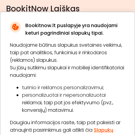
BookitNow Laiškas
Bookitnow.lt puslapyje yra naudojami
keturi pagrindiniai slapukų tipai.
Naudojame būtinus slapukus svetainės veikimui,
* Susipažinau su
privatumo politika
taip pat analitikos, funkcinius ir rinkodaros
(reklamos) slapukus.
Su jūsų sutikimu slapukai ir mobilieji identifikatoriai
Prenumeruoti
naudojami:
turinio ir reklamos personalizavimui;
personalizuotai ir nepersonalizuotai
Apie „BookitNow“
reklamai, taip pat jos efektyvumo (pvz.,
konversijų) matavimui.
Informacija
Daugiau informacijos rasite, taip pat pakeisti ar
„GERA DOVANA“ GRUPĖ
atnaujinti pasirinkimus gali atlikti čia
Slapukų