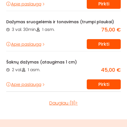
Pirkti
Apie paslaugą
Dažymas sruogelėmis ir tonavimas (trumpi plaukai)
75,00 €
3 val. 30min.
1 asm.
Pirkti
Apie paslaugą
Šaknų dažymas (ataugimas 1 cm)
45,00 €
2 val.
1 asm.
Pirkti
Apie paslaugą
Daugiau (11)>