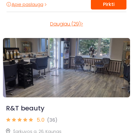
Pirkti
Apie paslaugą
Daugiau (29)>
R&T beauty
5.0
(36)
Šarkuvos g. 26, Kaunas