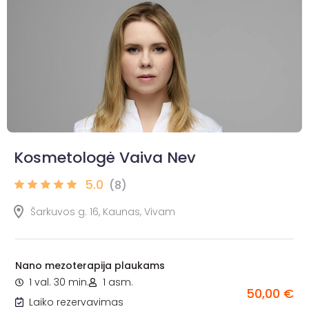
Kosmetologė Vaiva Nev
5.0
(8)
Šarkuvos g. 16, Kaunas, Vivam
Nano mezoterapija plaukams
1 val. 30 min.
1 asm.
50,00 €
Laiko rezervavimas