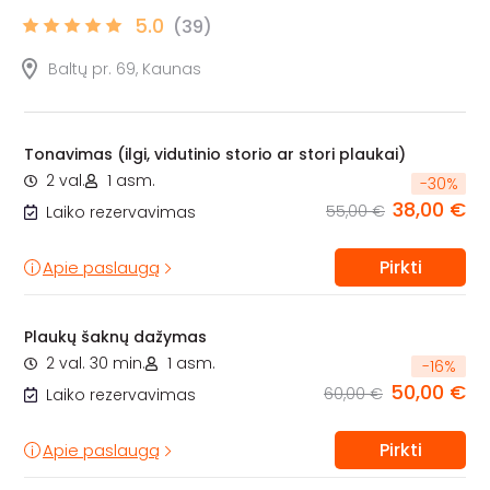
5.0
(39)
Baltų pr. 69, Kaunas
Tonavimas (ilgi, vidutinio storio ar stori plaukai)
2 val.
1 asm.
-
30
%
38,00 €
55,00 €
Laiko rezervavimas
Pirkti
Apie paslaugą
Plaukų šaknų dažymas
2 val. 30 min.
1 asm.
-
16
%
50,00 €
60,00 €
Laiko rezervavimas
Pirkti
Apie paslaugą