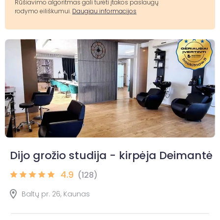
Rūšiavimo algoritmas gali turėti įtakos paslaugų
rodymo eiliškumui.
Daugiau informacijos
Dijo grožio studija - kirpėja Deimantė
4.9
(128)
Baltų pr. 26, Kaunas