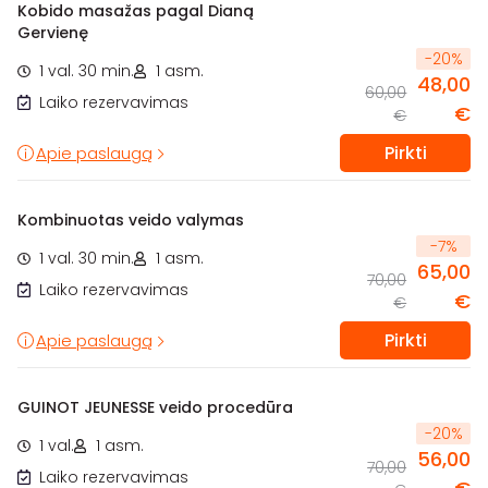
Kobido masažas pagal Dianą
Gervienę
-
20
%
1 val. 30 min.
1 asm.
48,00
60,00
Laiko rezervavimas
€
€
Pirkti
Apie paslaugą
Kombinuotas veido valymas
-
7
%
1 val. 30 min.
1 asm.
65,00
70,00
Laiko rezervavimas
€
€
Pirkti
Apie paslaugą
GUINOT JEUNESSE veido procedūra
-
20
%
1 val.
1 asm.
56,00
70,00
Laiko rezervavimas