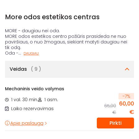
More odos estetikos centras
MORE - daugiau nei oda.
MORE odos estetikos centro požiūris prasideda ne nuo
paviršiaus, o nuo žmogaus, siekiant matyti daugiau nei
tik odą.
Oda -
...
DAUGIAU
Veidas
( 9 )
Mechaninis veido valymas
-
7
%
1 val. 30 min.
1 asm.
60,00
65,00
Laiko rezervavimas
€
€
Pirkti
Apie paslaugą