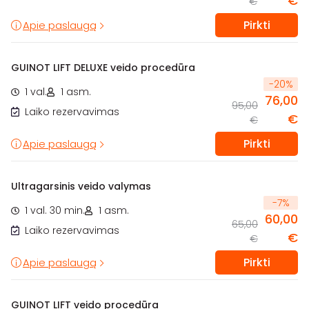
€
€
Pirkti
Apie paslaugą
GUINOT LIFT DELUXE veido procedūra
-
20
%
1 val.
1 asm.
76,00
95,00
Laiko rezervavimas
€
€
Pirkti
Apie paslaugą
Ultragarsinis veido valymas
-
7
%
1 val. 30 min.
1 asm.
60,00
65,00
Laiko rezervavimas
€
€
Pirkti
Apie paslaugą
GUINOT LIFT veido procedūra