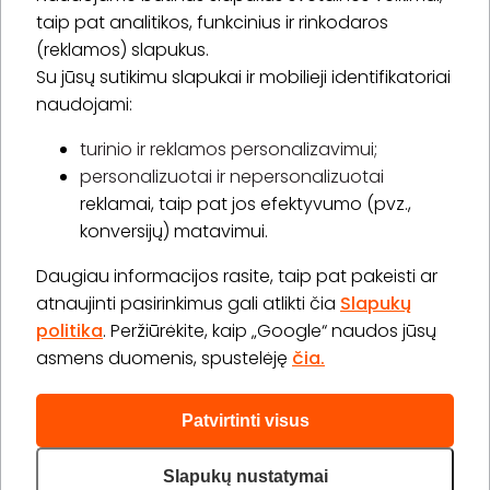
* Susipažinau su
privatumo politika
taip pat analitikos, funkcinius ir rinkodaros
(reklamos) slapukus.
Su jūsų sutikimu slapukai ir mobilieji identifikatoriai
Prenumeruoti
naudojami:
turinio ir reklamos personalizavimui;
personalizuotai ir nepersonalizuotai
Apie „BookitNow“
reklamai, taip pat jos efektyvumo (pvz.,
konversijų) matavimui.
Informacija
Daugiau informacijos rasite, taip pat pakeisti ar
„GERA DOVANA“ GRUPĖ
atnaujinti pasirinkimus gali atlikti čia
Slapukų
politika
. Peržiūrėkite, kaip „Google“ naudos jūsų
asmens duomenis, spustelėję
čia.
Patvirtinti visus
2026 © Visos teisės saugomos info@bookitnow.lt, +370
645 03 111
Slapukų nustatymai