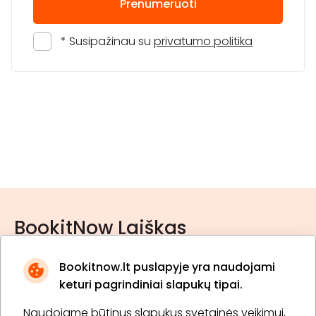
Prenumeruoti
* Susipažinau su
privatumo politika
BookitNow Laiškas
Bookitnow.lt puslapyje yra naudojami
keturi pagrindiniai slapukų tipai.
Naudojame būtinus slapukus svetainės veikimui,