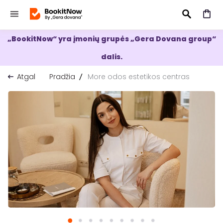
„BookitNow“ yra įmonių grupės „Gera Dovana group“
IEŠKOTI
dalis.
Atgal
Pradžia
More odos estetikos centras