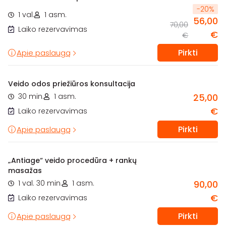
-
20
%
1 val.
1 asm.
56,00
70,00
Laiko rezervavimas
€
€
Pirkti
Apie paslaugą
Veido odos priežiūros konsultacija
30 min.
1 asm.
25,00
€
Laiko rezervavimas
Pirkti
Apie paslaugą
„Antiage“ veido procedūra + rankų
masažas
1 val. 30 min.
1 asm.
90,00
€
Laiko rezervavimas
Pirkti
Apie paslaugą