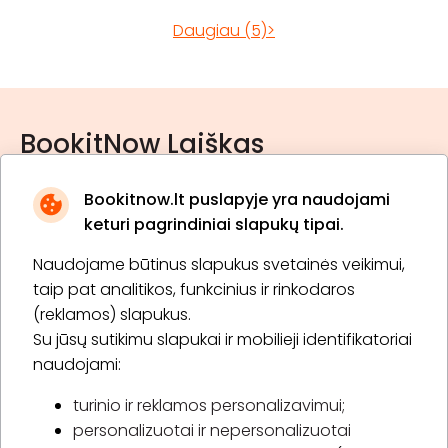
Daugiau (5)>
BookitNow Laiškas
Bookitnow.lt puslapyje yra naudojami
keturi pagrindiniai slapukų tipai.
Naudojame būtinus slapukus svetainės veikimui,
* Susipažinau su
privatumo politika
taip pat analitikos, funkcinius ir rinkodaros
(reklamos) slapukus.
Su jūsų sutikimu slapukai ir mobilieji identifikatoriai
Prenumeruoti
naudojami:
turinio ir reklamos personalizavimui;
personalizuotai ir nepersonalizuotai
Apie „BookitNow“