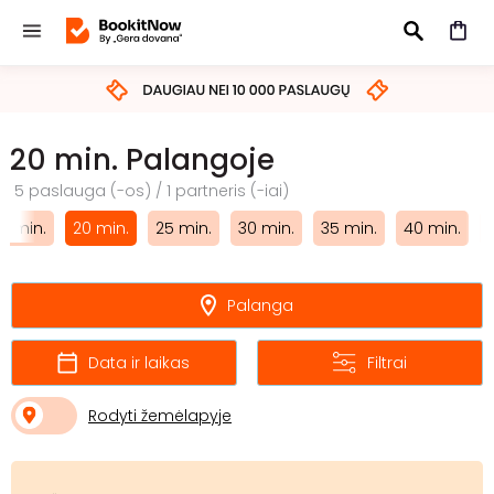
IEŠKOTI
20 min. Palangoje
5 paslauga (-os) / 1 partneris (-iai)
15 min.
20 min.
25 min.
30 min.
35 min.
40 min.
Palanga
Data ir laikas
Filtrai
Rodyti žemėlapyje