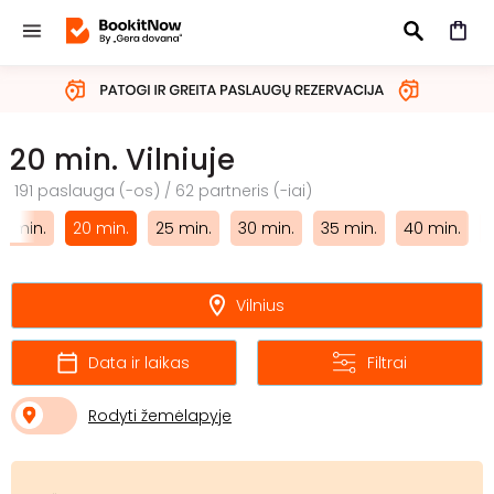
IEŠKOTI
20 min. Vilniuje
191 paslauga (-os) / 62 partneris (-iai)
15 min.
20 min.
25 min.
30 min.
35 min.
40 min.
Vilnius
Data ir laikas
Filtrai
Rodyti žemėlapyje