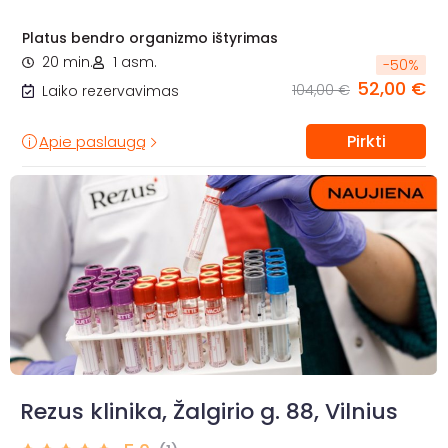
Platus bendro organizmo ištyrimas
20 min.
1 asm.
-
50
%
52,00 €
104,00 €
Laiko rezervavimas
Pirkti
Apie paslaugą
Rezus klinika, Žalgirio g. 88, Vilnius