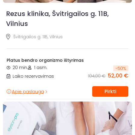
Rezus klinika, Švitrigailos g. 11B,
Vilnius
Švitrigailos g. 11B, Vilnius
Platus bendro organizmo ištyrimas
20 min.
1 asm.
-
50
%
52,00 €
104,00 €
Laiko rezervavimas
Pirkti
Apie paslaugą