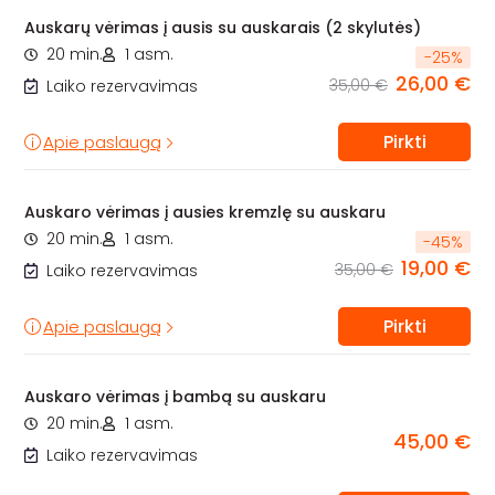
Auskarų vėrimas į ausis su auskarais (2 skylutės)
20 min.
1 asm.
-
25
%
26,00 €
35,00 €
Laiko rezervavimas
Pirkti
Apie paslaugą
Auskaro vėrimas į ausies kremzlę su auskaru
20 min.
1 asm.
-
45
%
19,00 €
35,00 €
Laiko rezervavimas
Pirkti
Apie paslaugą
Auskaro vėrimas į bambą su auskaru
20 min.
1 asm.
45,00 €
Laiko rezervavimas