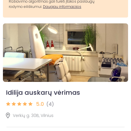
Rūšiavimo algoritmas gali turėti įtakos paslaugų
rodymo eiliškumui.
Daugiau informacijos
Idilija auskarų vėrimas
5.0
(4)
Verkių g. 30B, Vilnius