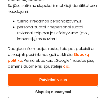
Daugiau (7)>
Su jūsų sutikimu slapukai ir mobilieji identifikatoriai
naudojami:
turinio ir reklamos personalizavimui;
personalizuotai ir nepersonalizuotai
reklamai, taip pat jos efektyvumo (pvz.,
konversijų) matavimui.
Daugiau informacijos rasite, taip pat pakeisti ar
atnaujinti pasirinkimus gali atlikti čia
Slapukų
politika
. Peržiūrėkite, kaip „Google“ naudos jūsų
asmens duomenis, spustelėję
čia.
DorumVita
4.9
(15)
Patvirtinti visus
Didžioji g. 40, Šv. Kazimiero g. 2, Vilnius
Slapukų nustatymai