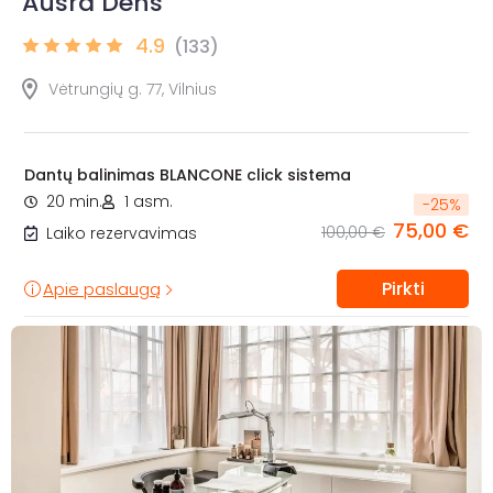
Aušra Dens
4.9
(133)
Vėtrungių g. 77, Vilnius
Dantų balinimas BLANCONE click sistema
20 min.
1 asm.
-
25
%
75,00 €
100,00 €
Laiko rezervavimas
Pirkti
Apie paslaugą