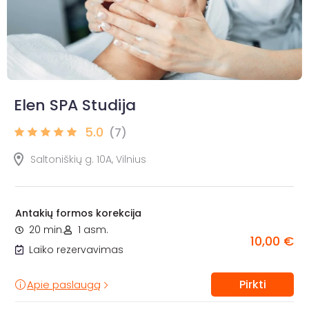
Elen SPA Studija
5.0
(7)
Saltoniškių g. 10A, Vilnius
Antakių formos korekcija
20 min.
1 asm.
10,00 €
Laiko rezervavimas
Pirkti
Apie paslaugą