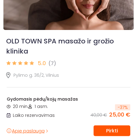
OLD TOWN SPA masažo ir grožio
klinika
5.0
(7)
Pylimo g. 36/2, Vilnius
Gydomasis pėdų/kojų masažas
20 min.
1 asm.
-
37
%
25,00 €
40,00 €
Laiko rezervavimas
Pirkti
Apie paslaugą