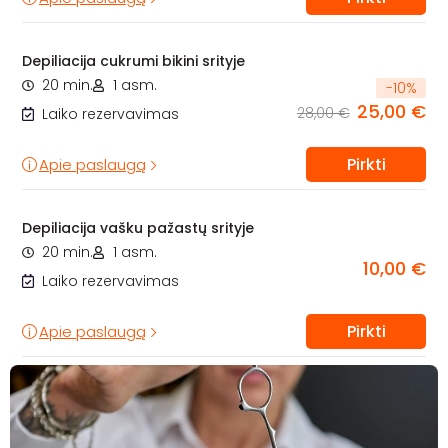
Depiliacija cukrumi bikini srityje
20 min.
1 asm.
-
10
%
25,00 €
28,00 €
Laiko rezervavimas
Pirkti
Apie paslaugą
Depiliacija vašku pažastų srityje
20 min.
1 asm.
10,00 €
Laiko rezervavimas
Pirkti
Apie paslaugą