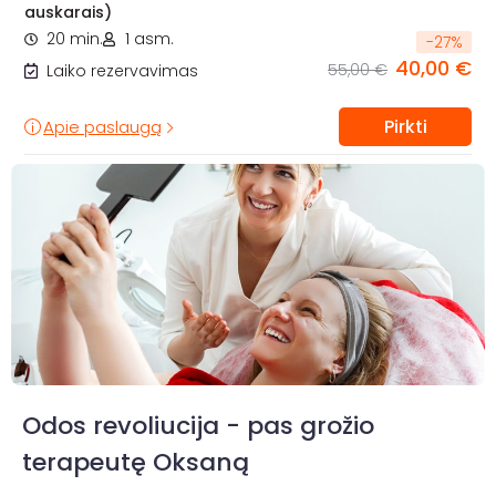
auskarais)
20 min.
1 asm.
-
27
%
40,00 €
55,00 €
Laiko rezervavimas
Pirkti
Apie paslaugą
Odos revoliucija - pas grožio
terapeutę Oksaną