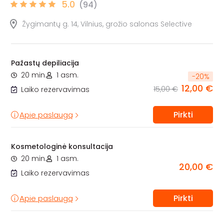
5.0
(94)
Žygimantų g. 14, Vilnius, grožio salonas Selective
Pažastų depiliacija
20 min.
1 asm.
-
20
%
12,00 €
15,00 €
Laiko rezervavimas
Pirkti
Apie paslaugą
Kosmetologinė konsultacija
20 min.
1 asm.
20,00 €
Laiko rezervavimas
Pirkti
Apie paslaugą