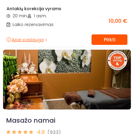
Antakių korekcija vyrams
20 min.
1 asm.
10,00 €
Laiko rezervavimas
Pirkti
Apie paslaugą
Masažo namai
4.8
(933)