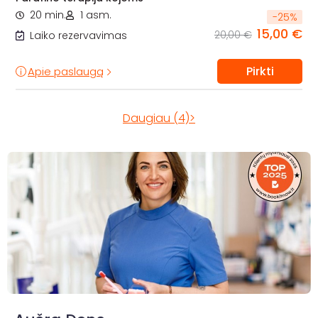
20 min.
1 asm.
-
25
%
15,00 €
20,00 €
Laiko rezervavimas
Pirkti
Apie paslaugą
Daugiau (4)>