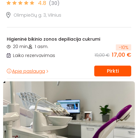
4.8
(30)
Olimpiečių g. 3, Vilnius
Higieninė bikinio zonos depiliacija cukrumi
20 min.
1 asm.
-
10
%
17,00 €
19,00 €
Laiko rezervavimas
Pirkti
Apie paslaugą