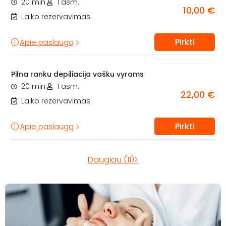
20 min.
1 asm.
10,00 €
Laiko rezervavimas
Pirkti
Apie paslaugą
Pilna ranku depiliacija vašku vyrams
20 min.
1 asm.
22,00 €
Laiko rezervavimas
Pirkti
Apie paslaugą
Daugiau (11)>