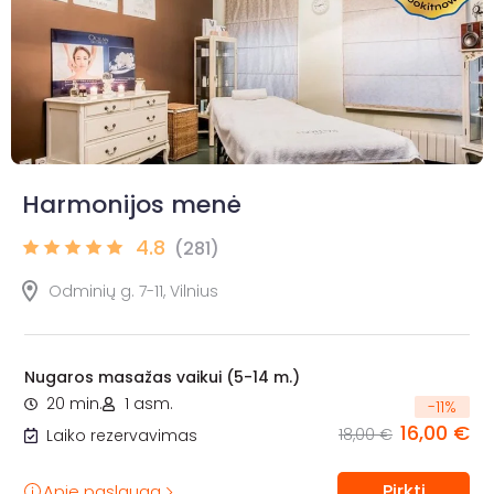
Harmonijos menė
4.8
(281)
Odminių g. 7-11, Vilnius
Nugaros masažas vaikui (5-14 m.)
20 min.
1 asm.
-
11
%
16,00 €
18,00 €
Laiko rezervavimas
Pirkti
Apie paslaugą