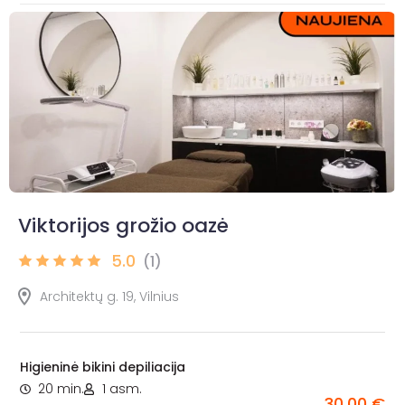
Viktorijos grožio oazė
5.0
(1)
Architektų g. 19, Vilnius
Higieninė bikini depiliacija
20 min.
1 asm.
30,00 €