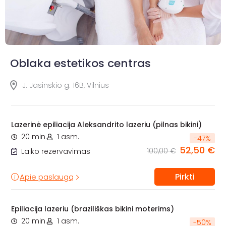
Oblaka estetikos centras
J. Jasinskio g. 16B, Vilnius
Lazerinė epiliacija Aleksandrito lazeriu (pilnas bikini)
20 min.
1 asm.
-
47
%
52,50 €
100,00 €
Laiko rezervavimas
Pirkti
Apie paslaugą
Epiliacija lazeriu (braziliškas bikini moterims)
20 min.
1 asm.
-
50
%