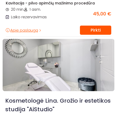
Kavitacija - pilvo apimčių mažinimo procedūra
20 min.
1 asm.
45,00 €
Laiko rezervavimas
Pirkti
Apie paslaugą
Kosmetologė Lina. Grožio ir estetikos
studija "AiStudio"