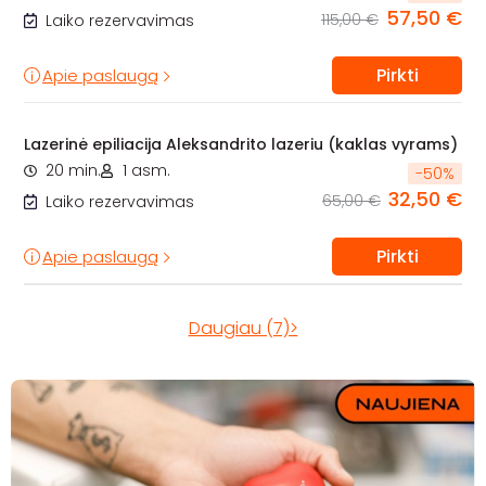
57,50 €
115,00 €
Laiko rezervavimas
Pirkti
Apie paslaugą
Lazerinė epiliacija Aleksandrito lazeriu (kaklas vyrams)
20 min.
1 asm.
-
50
%
32,50 €
65,00 €
Laiko rezervavimas
Pirkti
Apie paslaugą
Daugiau (7)>