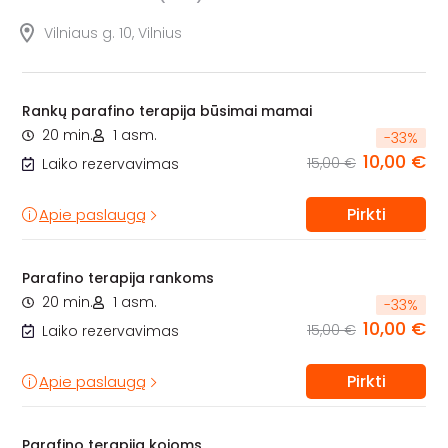
Vilniaus g. 10, Vilnius
Rankų parafino terapija būsimai mamai
20 min.
1 asm.
-
33
%
10,00 €
15,00 €
Laiko rezervavimas
Pirkti
Apie paslaugą
Parafino terapija rankoms
20 min.
1 asm.
-
33
%
10,00 €
15,00 €
Laiko rezervavimas
Pirkti
Apie paslaugą
Parafino terapija kojoms