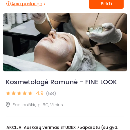
Pirkti
Apie paslaugą
Kosmetologė Ramunė - FINE LOOK
4.9
(58)
Fabijoniškių g. 5C, Vilnius
AKCIJA! Auskarų vėrimas STUDEX 75aparatu (su gyd.