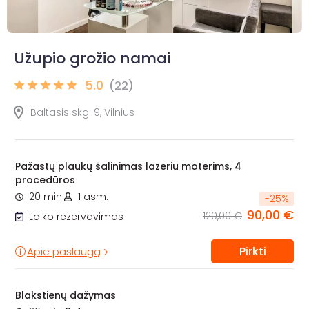
Užupio grožio namai
5.0
(22)
Baltasis skg. 9, Vilnius
Pažastų plaukų šalinimas lazeriu moterims, 4
procedūros
20 min.
1 asm.
-
25
%
90,00 €
120,00 €
Laiko rezervavimas
Pirkti
Apie paslaugą
Blakstienų dažymas