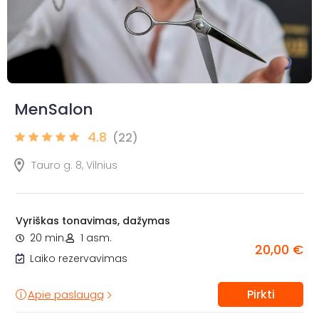
MenSalon
4.8
(22)
Tauro g. 8, Vilnius
Vyriškas tonavimas, dažymas
20 min.
1 asm.
20,00 €
Laiko rezervavimas
Pirkti
Apie paslaugą