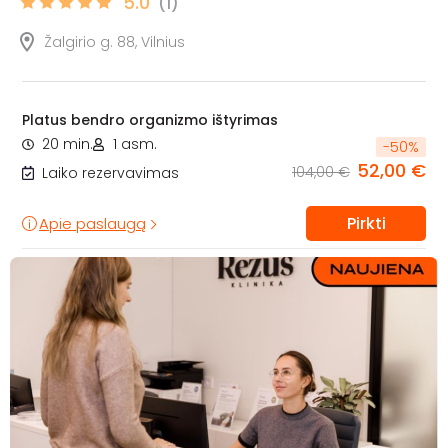
5.0
(1)
Žalgirio g. 88, Vilnius
Platus bendro organizmo ištyrimas
20 min.
1 asm.
-
50
%
52,00 €
104,00 €
Laiko rezervavimas
Pirkti
Apie paslaugą