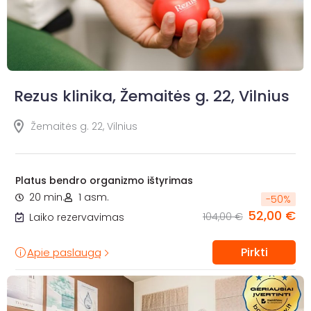
Rezus klinika, Žemaitės g. 22, Vilnius
Žemaitės g. 22, Vilnius
Platus bendro organizmo ištyrimas
20 min.
1 asm.
-
50
%
52,00 €
104,00 €
Laiko rezervavimas
Pirkti
Apie paslaugą