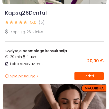
Kapsų26Dental
5.0
(5)
Kapsų g. 26, Vilnius
Gydytojo odontologo konsultacija
20 min.
1 asm.
20,00 €
Laiko rezervavimas
Pirkti
Apie paslaugą