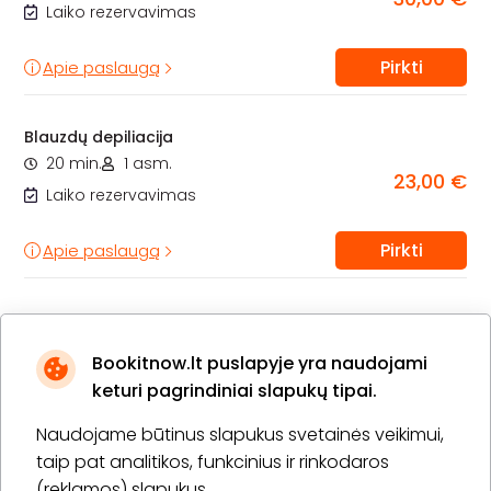
Laiko rezervavimas
Pirkti
Apie paslaugą
Blauzdų depiliacija
20 min.
1 asm.
23,00 €
Laiko rezervavimas
Pirkti
Apie paslaugą
Rankų depiliacija iki pusės
20 min.
1 asm.
18,00 €
Bookitnow.lt puslapyje yra naudojami
Laiko rezervavimas
keturi pagrindiniai slapukų tipai.
Pirkti
Naudojame būtinus slapukus svetainės veikimui,
Apie paslaugą
taip pat analitikos, funkcinius ir rinkodaros
(reklamos) slapukus.