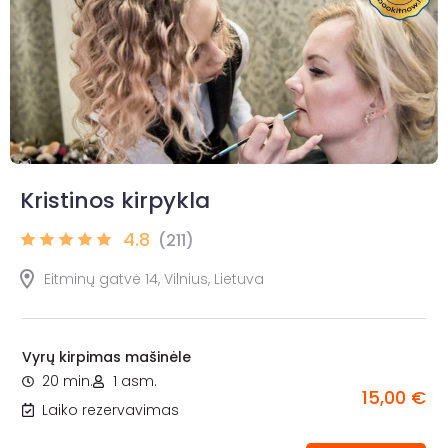
Kristinos kirpykla
4.8
(211)
Eitminų gatvė 14, Vilnius, Lietuva
Vyrų kirpimas mašinėle
20 min.
1 asm.
15,00 €
Laiko rezervavimas