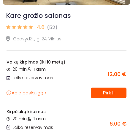
Kare grožio salonas
4.6
(52)
Gedvydžių g. 24, Vilnius
Vaikų kirpimas (iki 10 metų)
20 min.
1 asm.
12,00 €
Laiko rezervavimas
Pirkti
Apie paslaugą
Kirpčiukų kirpimas
20 min.
1 asm.
6,00 €
Laiko rezervavimas