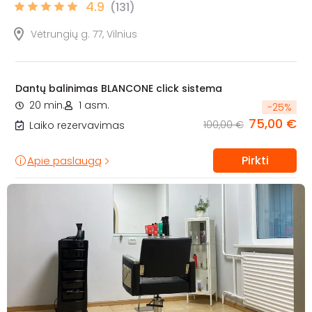
4.9
(131)
Vėtrungių g. 77, Vilnius
Dantų balinimas BLANCONE click sistema
20 min.
1 asm.
-
25
%
75,00 €
100,00 €
Laiko rezervavimas
Pirkti
Apie paslaugą