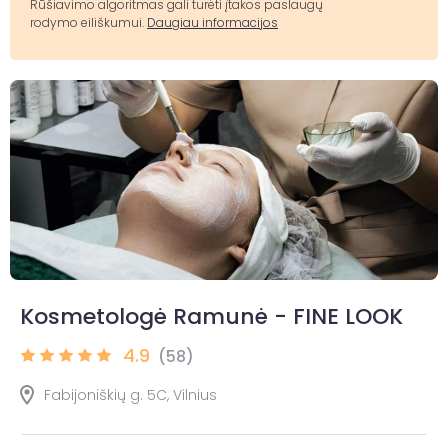
Rūšiavimo algoritmas gali turėti įtakos paslaugų
rodymo eiliškumui.
Daugiau informacijos
Kosmetologė Ramunė - FINE LOOK
4.9
(58)
Fabijoniškių g. 5C, Vilnius