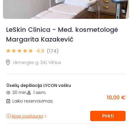
LeSkin Clinica - Med. kosmetologė
Margarita Kazakevič
4.9
(174)
Ukmergės g. 241, Vilnius
Ūselių depiliacija LYCON vašku
20 min.
1 asm.
10,00 €
Laiko rezervavimas
Pirkti
Apie paslaugą