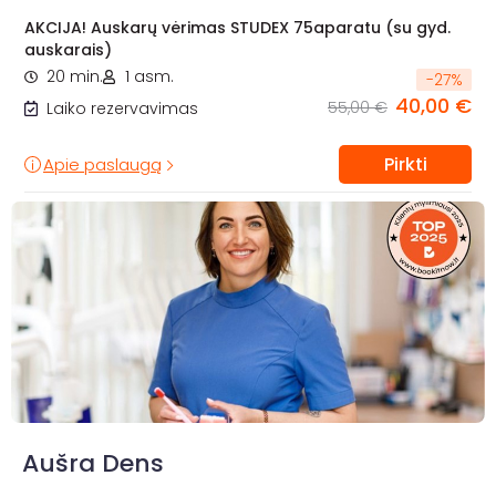
AKCIJA! Auskarų vėrimas STUDEX 75aparatu (su gyd.
auskarais)
20 min.
1 asm.
-
27
%
40,00 €
55,00 €
Laiko rezervavimas
Pirkti
Apie paslaugą
Aušra Dens