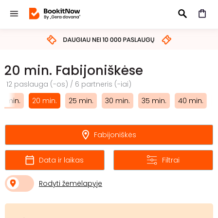
IEŠKOTI
20 min. Fabijoniškėse
12 paslauga (-os) / 6 partneris (-iai)
15 min.
20 min.
25 min.
30 min.
35 min.
40 min.
Fabijoniškės
Data ir laikas
Filtrai
Rodyti žemėlapyje