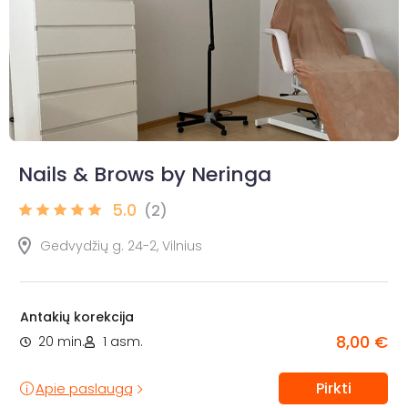
Nails & Brows by Neringa
5.0
(2)
Gedvydžių g. 24-2, Vilnius
Antakių korekcija
8,00 €
20 min.
1 asm.
Pirkti
Apie paslaugą