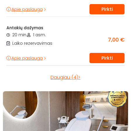
Pirkti
Apie paslaugą
Antakių dažymas
20 min.
1 asm.
7,00 €
Laiko rezervavimas
Pirkti
Apie paslaugą
Daugiau (4)>