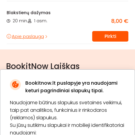
Blakstienų dažymas
8,00 €
20 min.
1 asm.
Pirkti
Apie paslaugą
BookitNow Laiškas
Bookitnow.lt puslapyje yra naudojami
keturi pagrindiniai slapukų tipai.
Naudojame būtinus slapukus svetainės veikimui,
* Susipažinau su
privatumo politika
taip pat analitikos, funkcinius ir rinkodaros
(reklamos) slapukus.
Su jūsų sutikimu slapukai ir mobilieji identifikatoriai
Prenumeruoti
naudojami: