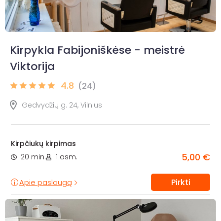
Kirpykla Fabijoniškėse - meistrė
Viktorija
4.8
(24)
Gedvydžių g. 24, Vilnius
Kirpčiukų kirpimas
5,00 €
20 min.
1 asm.
Pirkti
Apie paslaugą