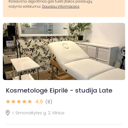
Rūšiavimo algoritmas gali turėti įtakos paslaugų
rodymo eiliškumui.
Daugiau informacijos
Kosmetologė Eiprilė - studija Late
4.9
(8)
I. Simonaitytės g. 2, Vilnius