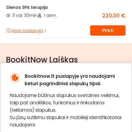
Dienos SPA terapija
220,00 €
3 val. 30min.
1 asm.
Pirkti
Apie paslaugą
BookitNow Laiškas
Bookitnow.lt puslapyje yra naudojami
keturi pagrindiniai slapukų tipai.
Naudojame būtinus slapukus svetainės veikimui,
* Susipažinau su
privatumo politika
taip pat analitikos, funkcinius ir rinkodaros
(reklamos) slapukus.
Su jūsų sutikimu slapukai ir mobilieji identifikatoriai
Prenumeruoti
naudojami: