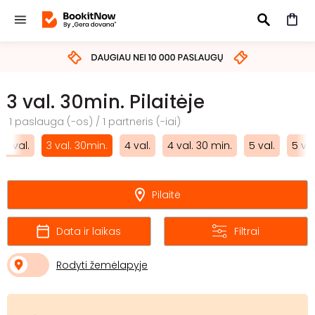
IEŠKOTI
3 val. 30min. Pilaitėje
1 paslauga (-os) / 1 partneris (-iai)
3 val.
3 val. 30min.
4 val.
4 val. 30 min.
5 val.
5 val
Pilaitė
Data ir laikas
Filtrai
Rodyti žemėlapyje