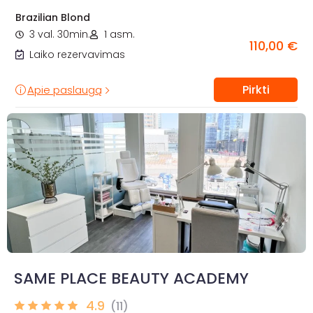
Brazilian Blond
3 val. 30min.
1 asm.
110,00 €
Laiko rezervavimas
Pirkti
Apie paslaugą
SAME PLACE BEAUTY ACADEMY
4.9
(11)