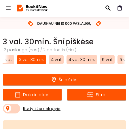
IEŠKOTI
3 val. 30min. Šnipiškėse
2 paslauga (-os) / 2 partneris (-iai)
3 val.
3 val. 30min.
4 val.
4 val. 30 min.
5 val.
5 val
Šnipiškės
Data ir laikas
Filtrai
Rodyti žemėlapyje