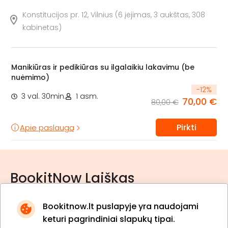
Konstitucijos pr. 12, Vilnius (6 įėjimas, 3 aukštas, 308
kabinetas)
Manikiūras ir pedikiūras su ilgalaikiu lakavimu (be
nuėmimo)
-
12
%
3 val. 30min.
1 asm.
70,00 €
80,00 €
Pirkti
Apie paslaugą
BookitNow Laiškas
Bookitnow.lt puslapyje yra naudojami
keturi pagrindiniai slapukų tipai.