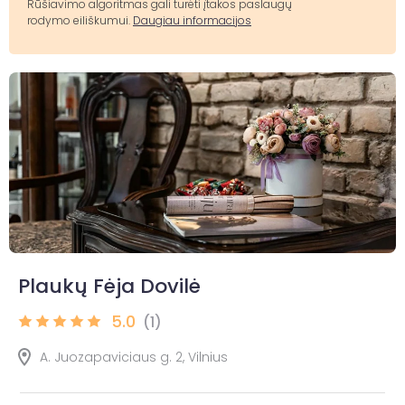
Rūšiavimo algoritmas gali turėti įtakos paslaugų
rodymo eiliškumui.
Daugiau informacijos
Plaukų Fėja Dovilė
5.0
(1)
A. Juozapaviciaus g. 2, Vilnius