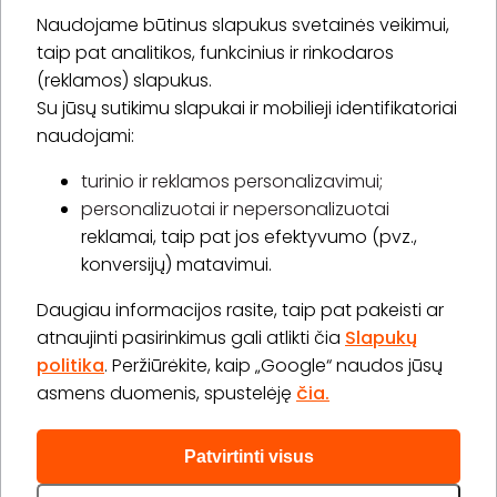
Naudojame būtinus slapukus svetainės veikimui,
* Susipažinau su
privatumo politika
taip pat analitikos, funkcinius ir rinkodaros
(reklamos) slapukus.
Su jūsų sutikimu slapukai ir mobilieji identifikatoriai
Prenumeruoti
naudojami:
turinio ir reklamos personalizavimui;
personalizuotai ir nepersonalizuotai
Apie „BookitNow“
reklamai, taip pat jos efektyvumo (pvz.,
konversijų) matavimui.
Informacija
Daugiau informacijos rasite, taip pat pakeisti ar
„GERA DOVANA“ GRUPĖ
atnaujinti pasirinkimus gali atlikti čia
Slapukų
politika
. Peržiūrėkite, kaip „Google“ naudos jūsų
asmens duomenis, spustelėję
čia.
Patvirtinti visus
2026 © Visos teisės saugomos info@bookitnow.lt, +370