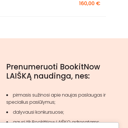
160,00 €
Prenumeruoti BookitNow
LAIŠKĄ naudinga, nes:
pirmasis sužinosi apie naujas paslaugas ir
specialius pasiūlymus;
dalyvausi konkursuose;
gausi tik BookitNow LAIŠKO adresatams