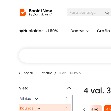
❤️️Nuolaidos iki 60%
Dantys
Grožio
Atgal
Pradžia
4 val. 30 min.
4 val. 
Vieta
Vilnius
5
Kaunas
4
l. 15 min.
2 val. 30 min.
3 val.
3 val. 30min.
4 val.
4 v