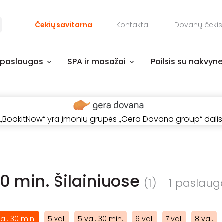
Čekių savitarna
Kontaktai
Dovanų čekis
 paslaugos
SPA ir masažai
Poilsis su nakvyn
„BookitNow“ yra įmonių grupės „Gera Dovana group“ dalis
30 min. Šilainiuose
(1)
1 paslauga
al. 30 min.
5 val.
5 val. 30 min.
6 val.
7 val.
8 val.