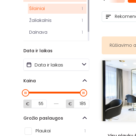
Šilainiai
1
Žaliakalnis
1
Dainava
1
Freda
1
Rūšiavimo a
Data ir laikas
Kaina
€
€
Grožio paslaugos
Plaukai
1
Visų plaukų 