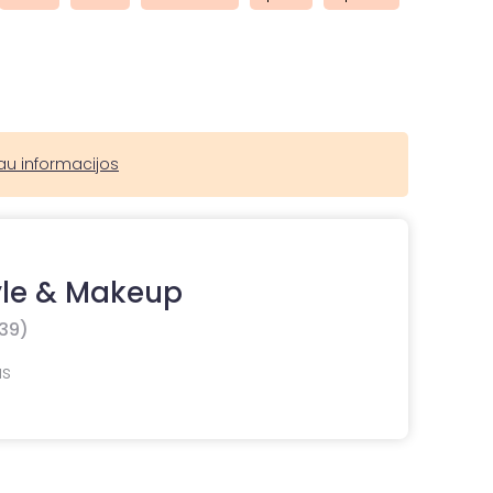
au informacijos
yle & Makeup
39)
as