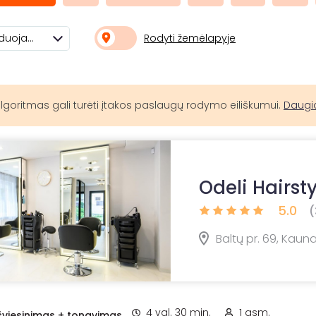
Rodyti žemėlapyje
Rekomenduojami
lgoritmas gali turėti įtakos paslaugų rodymo eiliškumui.
Daugi
Odeli Hairst
5.0
(
Baltų pr. 69, Kaun
4 val. 30 min.
1 asm.
šviesinimas + tonavimas