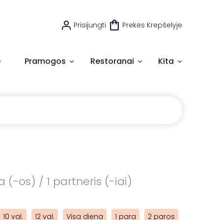
Prisijungti
Prekės Krepšelyje
e
Pramogos
Restoranai
Kita
 (-os) / 1 partneris (-iai)
10 val.
12 val.
Visa diena
1 para
2 paros