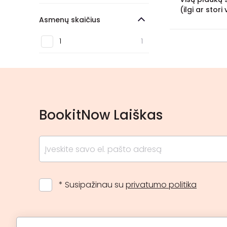
(ilgi ar stori 
Asmenų skaičius
1
1
BookitNow Laiškas
* Susipažinau su
privatumo politika