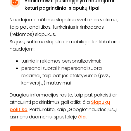
Bookitnow.lt puslapyje yra naudojami
keturi pagrindiniai slapukų tipai.
Naudojame būtinus slapukus svetainės veikimui,
* Susipažinau su
privatumo politika
taip pat analitikos, funkcinius ir rinkodaros
(reklamos) slapukus.
Su jūsų sutikimu slapukai ir mobilieji identifikatoriai
Prenumeruoti
naudojami:
turinio ir reklamos personalizavimui;
personalizuotai ir nepersonalizuotai
Apie „BookitNow“
reklamai, taip pat jos efektyvumo (pvz.,
konversijų) matavimui.
Informacija
Daugiau informacijos rasite, taip pat pakeisti ar
„GERA DOVANA“ GRUPĖ
atnaujinti pasirinkimus gali atlikti čia
Slapukų
politika
. Peržiūrėkite, kaip „Google“ naudos jūsų
asmens duomenis, spustelėję
čia.