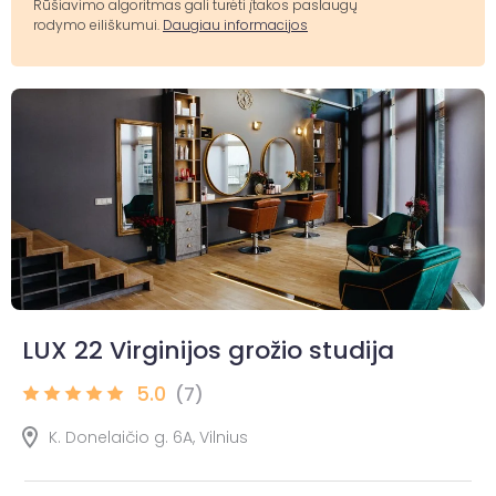
Rūšiavimo algoritmas gali turėti įtakos paslaugų
rodymo eiliškumui.
Daugiau informacijos
LUX 22 Virginijos grožio studija
5.0
(7)
K. Donelaičio g. 6A, Vilnius