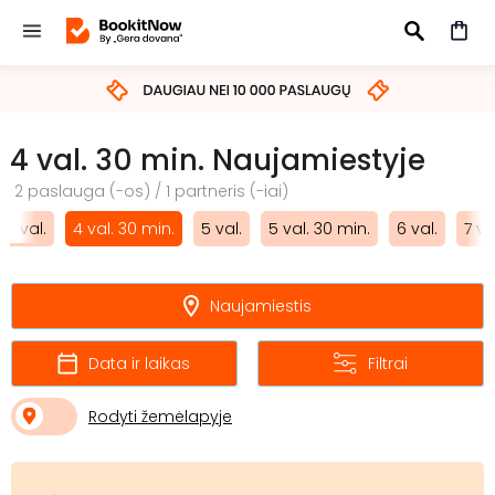
IEŠKOTI
4 val. 30 min. Naujamiestyje
2 paslauga (-os) / 1 partneris (-iai)
4 val.
4 val. 30 min.
5 val.
5 val. 30 min.
6 val.
7 va
Naujamiestis
Data ir laikas
Filtrai
Rodyti žemėlapyje