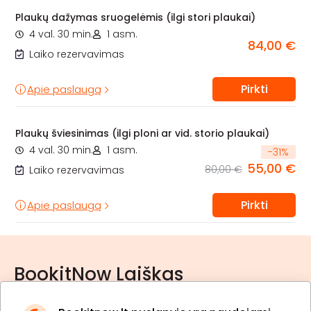
Plaukų dažymas sruogelėmis (ilgi stori plaukai)
4 val. 30 min.
1 asm.
84,00 €
Laiko rezervavimas
Pirkti
Apie paslaugą
Plaukų šviesinimas (ilgi ploni ar vid. storio plaukai)
4 val. 30 min.
1 asm.
-
31
%
55,00 €
80,00 €
Laiko rezervavimas
Pirkti
Apie paslaugą
BookitNow Laiškas