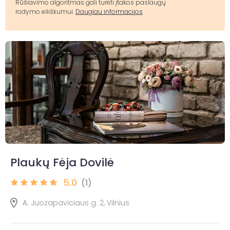
Rūšiavimo algoritmas gali turėti įtakos paslaugų
rodymo eiliškumui.
Daugiau informacijos
Plaukų Fėja Dovilė
5.0
(1)
A. Juozapaviciaus g. 2, Vilnius