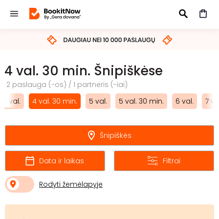
IEŠKOTI
4 val. 30 min. Šnipiškėse
2 paslauga (-os) / 1 partneris (-iai)
4 val.
4 val. 30 min.
5 val.
5 val. 30 min.
6 val.
7 va
Šnipiškės
Data ir laikas
Filtrai
Rodyti žemėlapyje