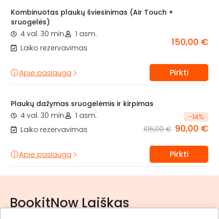
Kombinuotas plaukų šviesinimas (Air Touch +
sruogelės)
4 val. 30 min.
1 asm.
150,00 €
Laiko rezervavimas
Pirkti
Apie paslaugą
Plaukų dažymas sruogelėmis ir kirpimas
4 val. 30 min.
1 asm.
-
14
%
90,00 €
105,00 €
Laiko rezervavimas
Pirkti
Apie paslaugą
BookitNow Laiškas