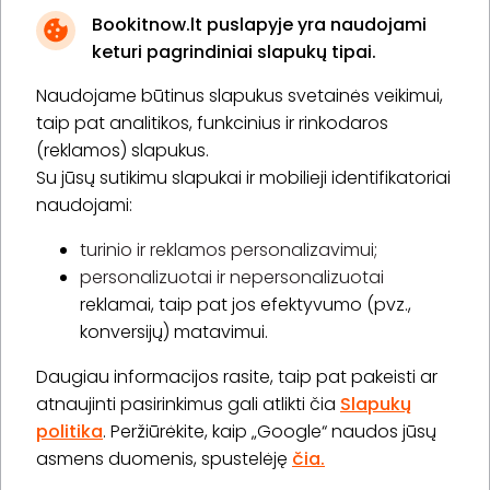
Bookitnow.lt puslapyje yra naudojami
keturi pagrindiniai slapukų tipai.
Naudojame būtinus slapukus svetainės veikimui,
* Susipažinau su
privatumo politika
taip pat analitikos, funkcinius ir rinkodaros
(reklamos) slapukus.
Su jūsų sutikimu slapukai ir mobilieji identifikatoriai
Prenumeruoti
naudojami:
turinio ir reklamos personalizavimui;
personalizuotai ir nepersonalizuotai
Apie „BookitNow“
reklamai, taip pat jos efektyvumo (pvz.,
konversijų) matavimui.
Informacija
Daugiau informacijos rasite, taip pat pakeisti ar
„GERA DOVANA“ GRUPĖ
atnaujinti pasirinkimus gali atlikti čia
Slapukų
politika
. Peržiūrėkite, kaip „Google“ naudos jūsų
asmens duomenis, spustelėję
čia.