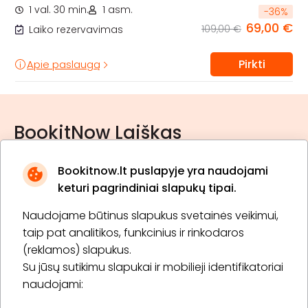
1 val. 30 min.
1 asm.
-
36
%
69,00 €
109,00 €
Laiko rezervavimas
Pirkti
Apie paslaugą
BookitNow Laiškas
Bookitnow.lt puslapyje yra naudojami
keturi pagrindiniai slapukų tipai.
Naudojame būtinus slapukus svetainės veikimui,
* Susipažinau su
privatumo politika
taip pat analitikos, funkcinius ir rinkodaros
(reklamos) slapukus.
Su jūsų sutikimu slapukai ir mobilieji identifikatoriai
Prenumeruoti
naudojami: