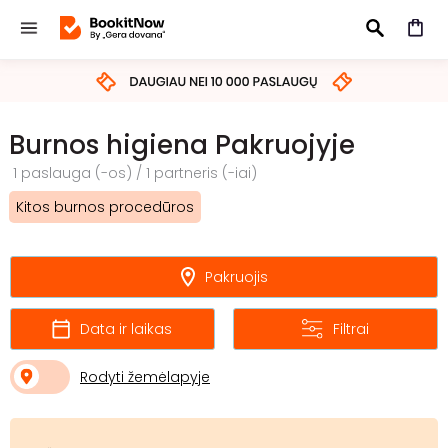
IEŠKOTI
Burnos higiena Pakruojyje
1 paslauga (-os) / 1 partneris (-iai)
Kitos burnos procedūros
Pakruojis
Data ir laikas
Filtrai
Rodyti žemėlapyje