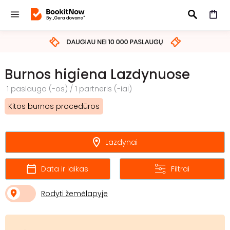
IEŠKOTI
Burnos higiena Lazdynuose
1 paslauga (-os) / 1 partneris (-iai)
Kitos burnos procedūros
Lazdynai
Data ir laikas
Filtrai
Rodyti žemėlapyje