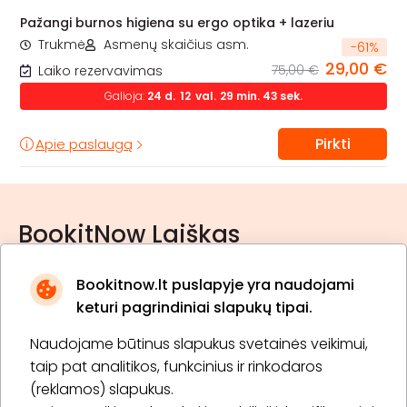
Pažangi burnos higiena su ergo optika + lazeriu
Trukmė
Asmenų skaičius asm.
-
61
%
29,00 €
75,00 €
Laiko rezervavimas
Galioja:
24
d.
12
val.
29
min.
42
sek.
Pirkti
Apie paslaugą
BookitNow Laiškas
Bookitnow.lt puslapyje yra naudojami
keturi pagrindiniai slapukų tipai.
Naudojame būtinus slapukus svetainės veikimui,
* Susipažinau su
privatumo politika
taip pat analitikos, funkcinius ir rinkodaros
(reklamos) slapukus.