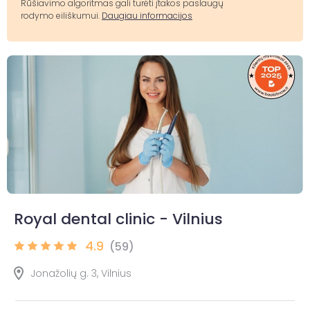
Rūšiavimo algoritmas gali turėti įtakos paslaugų
rodymo eiliškumui.
Daugiau informacijos
Royal dental clinic - Vilnius
4.9
(59)
Jonažolių g. 3, Vilnius