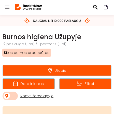
IEŠKOTI
Burnos higiena Užupyje
2 paslauga (-os) / 1 partneris (-iai)
Kitos burnos procedūros
Užupis
Data ir laikas
Filtrai
Rodyti žemėlapyje