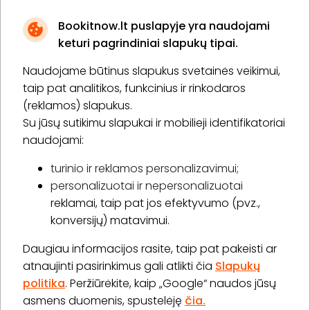
Bookitnow.lt puslapyje yra naudojami
keturi pagrindiniai slapukų tipai.
Naudojame būtinus slapukus svetainės veikimui,
* Susipažinau su
privatumo politika
taip pat analitikos, funkcinius ir rinkodaros
(reklamos) slapukus.
Su jūsų sutikimu slapukai ir mobilieji identifikatoriai
Prenumeruoti
naudojami:
turinio ir reklamos personalizavimui;
personalizuotai ir nepersonalizuotai
Apie „BookitNow“
reklamai, taip pat jos efektyvumo (pvz.,
konversijų) matavimui.
Informacija
Daugiau informacijos rasite, taip pat pakeisti ar
„GERA DOVANA“ GRUPĖ
atnaujinti pasirinkimus gali atlikti čia
Slapukų
politika
. Peržiūrėkite, kaip „Google“ naudos jūsų
asmens duomenis, spustelėję
čia.