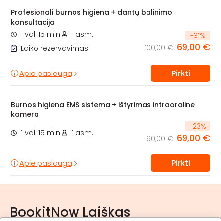
Profesionali burnos higiena + dantų balinimo
konsultacija
1 val. 15 min.
1 asm.
-
31
%
69,00 €
100,00 €
Laiko rezervavimas
Pirkti
Apie paslaugą
Burnos higiena EMS sistema + ištyrimas intraoraline
kamera
-
23
%
1 val. 15 min.
1 asm.
69,00 €
90,00 €
Pirkti
Apie paslaugą
BookitNow Laiškas