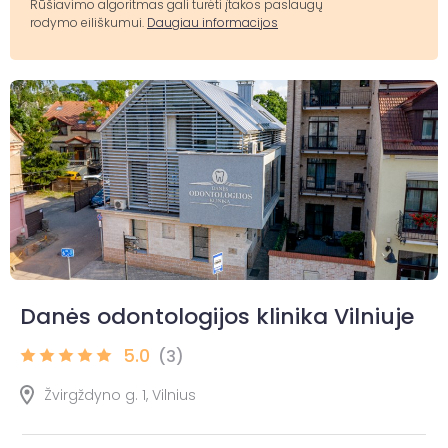
Rūšiavimo algoritmas gali turėti įtakos paslaugų
rodymo eiliškumui.
Daugiau informacijos
Danės odontologijos klinika Vilniuje
5.0
(3)
Žvirgždyno g. 1, Vilnius